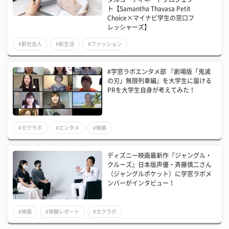
ト【Samantha Thavasa Petit
Choice×マイナビ学生の窓口フ
レッシャーズ】
#新社会人
#新生活
#ファッション
#学窓ラボエンタメ部 『劇場版「鬼滅
の刃」無限列車編』を大学生に届ける
PRを大学生自身が考えてみた！
#ガクラボ
#エンタメ
#映画
ディズニー映画最新作『ジャングル・
クルーズ』日本版声優・斉藤慎二さん
（ジャングルポケット）に学窓ラボメ
ンバーがインタビュー！
#映画
#体験レポート
#ガクラボ