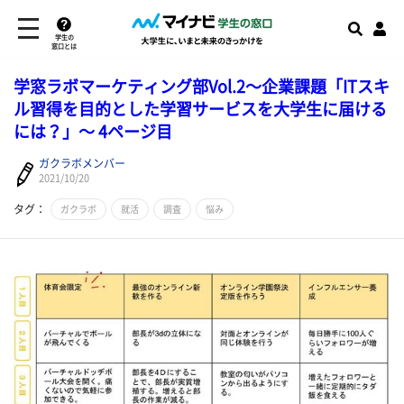
学生の
窓口とは
学窓ラボマーケティング部Vol.2～企業課題「ITスキ
ル習得を目的とした学習サービスを大学生に届ける
には？」～ 4ページ目
ガクラボメンバー
2021/10/20
タグ：
ガクラボ
就活
調査
悩み