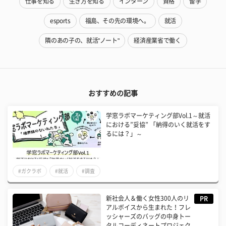
仕事を知る
生き方を知る
インターン
資格
留学
esports
福島、その先の環境へ。
就活
隣のあの子の、就活"ノート"
経済産業省で働く
おすすめの記事
学窓ラボマーケティング部Vol.1～就活
における”妥協” 「納得のいく就活をす
るには？」～
#ガクラボ
#就活
#調査
新社会人＆働く女性300人のリ
PR
アルボイスから生まれた！フレ
ッシャーズのバッグの中身トー
タルコーディネートプロジェク