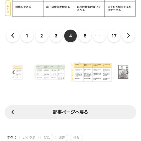
1
2
3
4
5
・・・
17
記事ページへ戻る
タグ：
ガクラボ
就活
調査
悩み