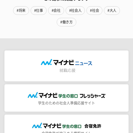
#将来
#仕事
#会社
#社会人
#社会
#大人
#働き方
学生のための社会人準備応援サイト