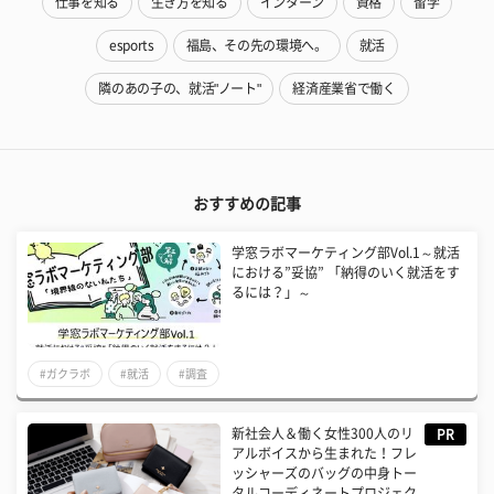
仕事を知る
生き方を知る
インターン
資格
留学
esports
福島、その先の環境へ。
就活
隣のあの子の、就活"ノート"
経済産業省で働く
おすすめの記事
学窓ラボマーケティング部Vol.1～就活
における”妥協” 「納得のいく就活をす
るには？」～
#ガクラボ
#就活
#調査
新社会人＆働く女性300人のリ
PR
アルボイスから生まれた！フレ
ッシャーズのバッグの中身トー
タルコーディネートプロジェク