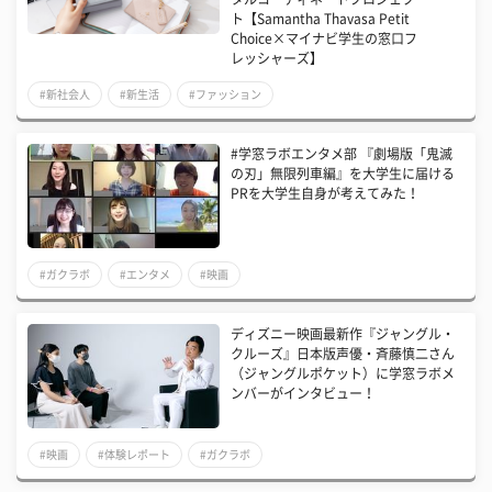
ト【Samantha Thavasa Petit
Choice×マイナビ学生の窓口フ
レッシャーズ】
#新社会人
#新生活
#ファッション
#学窓ラボエンタメ部 『劇場版「鬼滅
の刃」無限列車編』を大学生に届ける
PRを大学生自身が考えてみた！
#ガクラボ
#エンタメ
#映画
ディズニー映画最新作『ジャングル・
クルーズ』日本版声優・斉藤慎二さん
（ジャングルポケット）に学窓ラボメ
ンバーがインタビュー！
#映画
#体験レポート
#ガクラボ