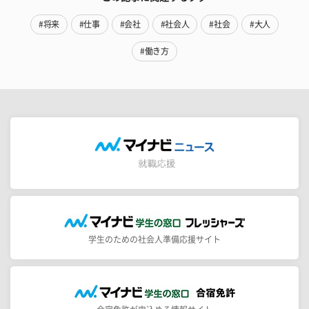
#将来
#仕事
#会社
#社会人
#社会
#大人
#働き方
学生のための社会人準備応援サイト