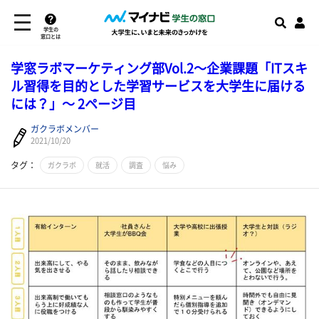
学生の
窓口とは
学窓ラボマーケティング部Vol.2～企業課題「ITスキ
ル習得を目的とした学習サービスを大学生に届ける
には？」～ 2ページ目
ガクラボメンバー
2021/10/20
タグ：
ガクラボ
就活
調査
悩み