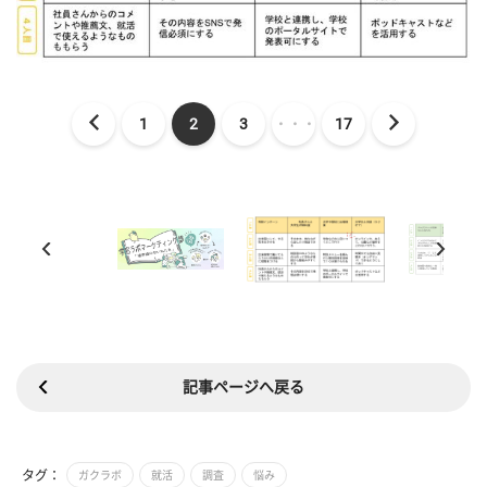
1
2
3
・・・
17
記事ページへ戻る
タグ：
ガクラボ
就活
調査
悩み