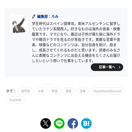
編集部：ろみ
学生時代はスペイン語専攻。南米アルゼンチンに留学し
ていたラテン系関西人。好きなものは海外の音楽・映像
鑑賞です。ママになり、最近は子供が寝た後に海外ドラ
マや韓流ドラマを見るのが息抜きです。素敵な言葉や音
楽、映像などのコンテンツは、自分自身を助け、励ま
し、成長させてくれるものだと思います。読者のみなさ
んに素敵なコンテンツに出会える機会をたくさんお届け
したいという想いで仕事をしています。
記事一覧へ
タグ：
奨学金
お金
貯金
借金
法律
StaySafeAndSurvive
StaySafe