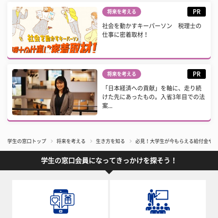
PR
将来を考える
社会を動かすキーパーソン 税理士の
仕事に密着取材！
PR
将来を考える
「日本経済への貢献」を軸に、走り続
けた先にあったもの。入省3年目での法
案...
学生の窓口トップ
将来を考える
生き方を知る
必見！大学生が今もらえる給付金や救
学生の窓口会員になってきっかけを探そう！