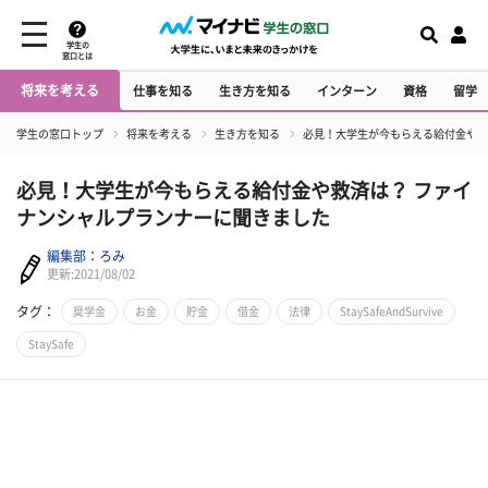
学生の
窓口とは
将来を考える
仕事を知る
生き方を知る
インターン
資格
留学
学生の窓口トップ
将来を考える
生き方を知る
必見！大学生が今もらえる給付金や救
必見！大学生が今もらえる給付金や救済は？ ファイ
ナンシャルプランナーに聞きました
編集部：ろみ
更新:2021/08/02
タグ：
奨学金
お金
貯金
借金
法律
StaySafeAndSurvive
StaySafe