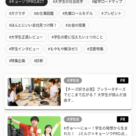
#キョーソウPROJECT
#大学生の社会見学
#留学ロードマップ
#ガクラボ
#お仕事図鑑
#先輩ロールモデル
#プレゼント
#ほんとにいい会社見つけ隊！
#お金の授業
#大学生正直レビュー
#学生の君に伝えたい３つのこと
#学生インタビュー
#もやもや解決ゼミ
#恋愛特集
#特集企画
#診断
PR
大学生活
【チーズ好き必見】ブッラータチーズ
でどこまで広がる？ 大学生が挑んだ自
由す...
PR
大学生活
#ぎゅ〜〜にゅー！学生の発想から生ま
れた！ Jミルク×キョーソウPROJE...