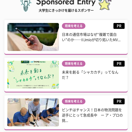
大学生にきっかけを届けるスポンサー
PR
将来を考える
日本の通信市場はなぜ“複雑で面白
い”のか──IIJmioが切り拓いたMV...
PR
将来を考える
未来を創る「シャカカチ」ってなん
だ？
PR
将来を考える
ピンチはチャンス！日本の物流問題を
逆手にとって急成長中 ー ア・プロの
挑...