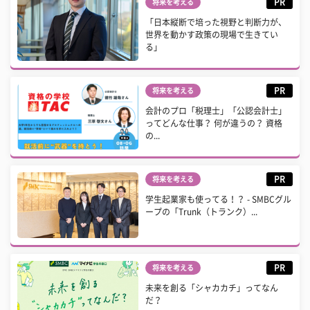
PR
将来を考える
「日本縦断で培った視野と判断力が、
世界を動かす政策の現場で生きてい
る」
PR
将来を考える
会計のプロ「税理士」「公認会計士」
ってどんな仕事？ 何が違うの？ 資格
の...
PR
将来を考える
学生起業家も使ってる！？ - SMBCグル
ープの「Trunk（トランク）...
PR
将来を考える
未来を創る「シャカカチ」ってなん
だ？