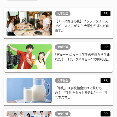
PR
大学生活
【チーズ好き必見】ブッラータチーズ
でどこまで広がる？ 大学生が挑んだ自
由す...
PR
大学生活
#ぎゅ〜〜にゅー！学生の発想から生ま
れた！ Jミルク×キョーソウPROJE...
PR
大学生活
「牛乳」は学校給食だけで飲むも
の？ “牛乳をもっと身近に”――「牛
乳でスマ...
PR
大学生活