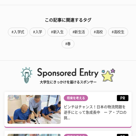
この記事に関連するタグ
#入学式
#入学
#新入生
#新生活
#高校
#高校生
#春
大学生にきっかけを届けるスポンサー
PR
将来を考える
ピンチはチャンス！日本の物流問題を
逆手にとって急成長中 ー ア・プロの
挑...