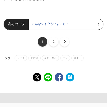
次のページ
こんなメイクもいまいち！
1
2
タグ：
メイク
化粧品
身だしなみ
モテ
非モテ