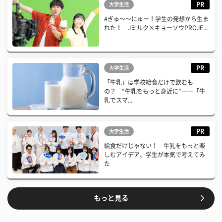
PR
大学生活
#ぎゅ〜〜にゅー！学生の発想から生ま
れた！ Jミルク×キョーソウPROJE...
PR
大学生活
「牛乳」は学校給食だけで飲むも
の？ “牛乳をもっと身近に”――「牛
乳でスマ...
PR
大学生活
給食だけじゃない！ 牛乳をもっと楽
しむアイデア、学生が本気で考えてみ
た
もっと見る