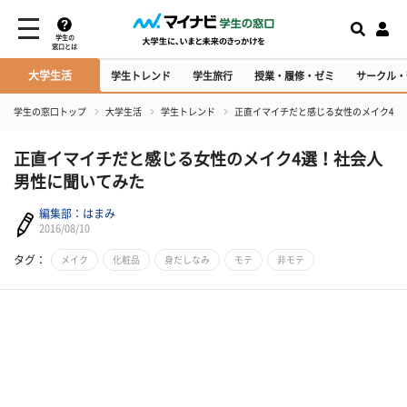
学生の
窓口とは
大学生活
学生トレンド
学生旅行
授業・履修・ゼミ
サークル・
学生の窓口トップ
大学生活
学生トレンド
正直イマイチだと感じる女性のメイク4選
正直イマイチだと感じる女性のメイク4選！社会人
男性に聞いてみた
編集部：はまみ
2016/08/10
タグ：
メイク
化粧品
身だしなみ
モテ
非モテ