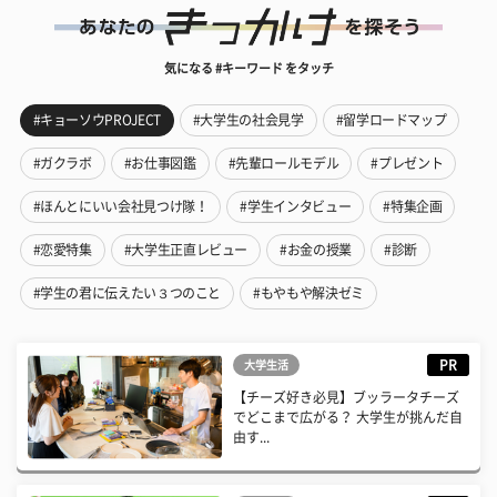
気になる #キーワード をタッチ
#キョーソウPROJECT
#大学生の社会見学
#留学ロードマップ
#ガクラボ
#お仕事図鑑
#先輩ロールモデル
#プレゼント
#ほんとにいい会社見つけ隊！
#学生インタビュー
#特集企画
#恋愛特集
#大学生正直レビュー
#お金の授業
#診断
#学生の君に伝えたい３つのこと
#もやもや解決ゼミ
PR
大学生活
【チーズ好き必見】ブッラータチーズ
でどこまで広がる？ 大学生が挑んだ自
由す...