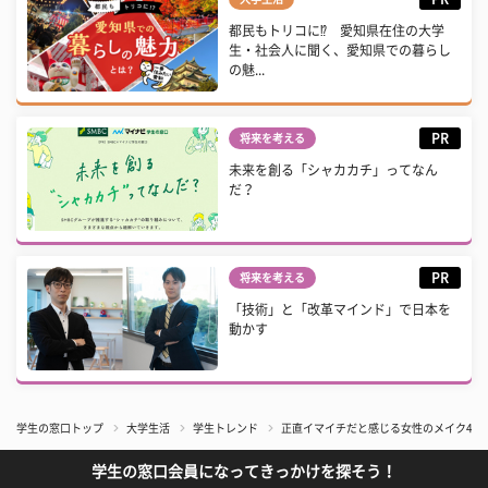
都民もトリコに⁉ 愛知県在住の大学
生・社会人に聞く、愛知県での暮らし
の魅...
PR
将来を考える
未来を創る「シャカカチ」ってなん
だ？
PR
将来を考える
「技術」と「改革マインド」で日本を
動かす
学生の窓口トップ
大学生活
学生トレンド
正直イマイチだと感じる女性のメイク4選
学生の窓口会員になってきっかけを探そう！