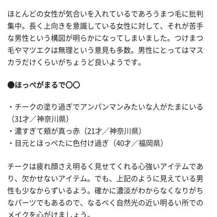
ほとんどの女性が気合いを入れているであろうまつ毛に批判
集中。長く上向きを意識している女性に対して、それが苦手
な男性という構図が明らかになってしまいました。つけまつ
毛やマツエクは無理という意見も多数。男性にとってはマス
カラだけくらいがちょうど良いようです。
●ほっぺがまるで〇〇
・チークの塗り過ぎでアンパンマンみたいな人がたまにいる
（31才／神奈川県）
・濃すぎて頬が真っ赤（21才／神奈川県）
・目元とほっぺたに色付け過ぎ（40才／福岡県）
チークは疲れ顔さえ明るく見せてくれる心強いアイテムであ
り、欠かせないアイテム。でも、上記のように見えている男
性も少なからずいるよう。確かに濃淡がわからなくなりがち
なパーツでもあるので、なるべく自然光の近い明るい所での
メイクを心がけましょう。