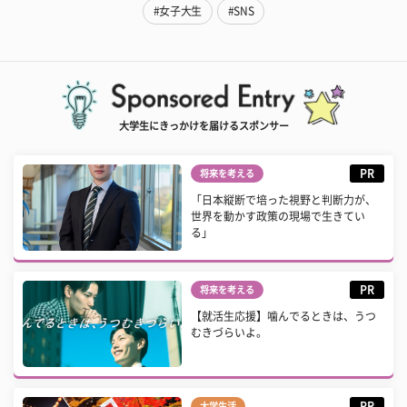
#女子大生
#SNS
大学生にきっかけを届けるスポンサー
PR
将来を考える
「日本縦断で培った視野と判断力が、
世界を動かす政策の現場で生きてい
る」
PR
将来を考える
【就活生応援】噛んでるときは、うつ
むきづらいよ。
PR
大学生活