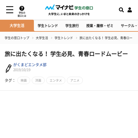
学生の
窓口とは
大学生活
学生トレンド
学生旅行
授業・履修・ゼミ
サークル・
学生の窓口トップ
大学生活
学生トレンド
旅に出たくなる！ 学生必見、青春ロード
旅に出たくなる！ 学生必見、青春ロードムービー
がくまどエンタメ部
2019/10/19
タグ：
映画
洋画
エンタメ
アニメ