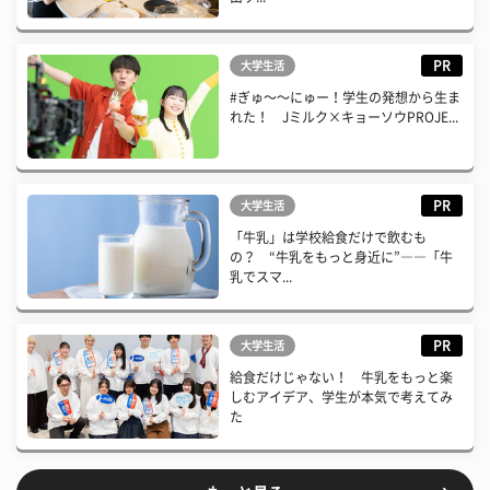
PR
大学生活
#ぎゅ〜〜にゅー！学生の発想から生ま
れた！ Jミルク×キョーソウPROJE...
PR
大学生活
「牛乳」は学校給食だけで飲むも
の？ “牛乳をもっと身近に”――「牛
乳でスマ...
PR
大学生活
給食だけじゃない！ 牛乳をもっと楽
しむアイデア、学生が本気で考えてみ
た