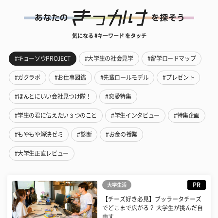
気になる #キーワード をタッチ
#キョーソウPROJECT
#大学生の社会見学
#留学ロードマップ
#ガクラボ
#お仕事図鑑
#先輩ロールモデル
#プレゼント
#ほんとにいい会社見つけ隊！
#恋愛特集
#学生の君に伝えたい３つのこと
#学生インタビュー
#特集企画
#もやもや解決ゼミ
#診断
#お金の授業
#大学生正直レビュー
PR
大学生活
【チーズ好き必見】ブッラータチーズ
でどこまで広がる？ 大学生が挑んだ自
由す...