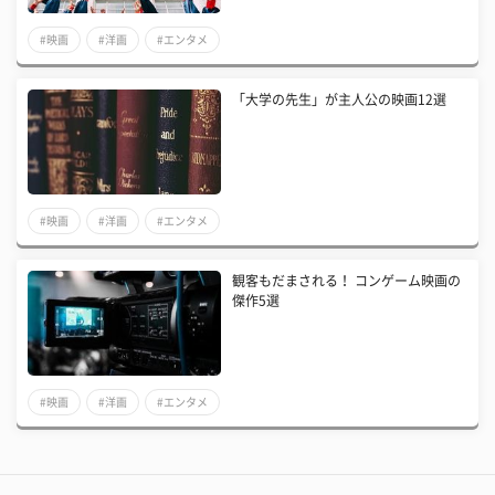
#映画
#洋画
#エンタメ
「大学の先生」が主人公の映画12選
#映画
#洋画
#エンタメ
観客もだまされる！ コンゲーム映画の
傑作5選
#映画
#洋画
#エンタメ