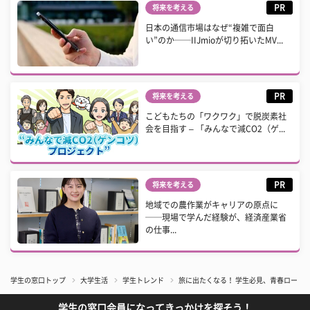
PR
将来を考える
日本の通信市場はなぜ“複雑で面白
い”のか──IIJmioが切り拓いたMV...
PR
将来を考える
こどもたちの「ワクワク」で脱炭素社
会を目指す – 「みんなで減CO2（ゲ...
PR
将来を考える
地域での農作業がキャリアの原点に
──現場で学んだ経験が、経済産業省
の仕事...
学生の窓口トップ
大学生活
学生トレンド
旅に出たくなる！ 学生必見、青春ロード
学生の窓口会員になってきっかけを探そう！