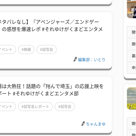
ネタバレなし】『アベンジャーズ／エンドゲー
』の感想を爆速レポ #それゆけがくまどエンタメ
開
開
イベント
#映画
#試写会
募
編集部：いとり
申
場は大熱狂！話題の「翔んで埼玉」の応援上映を
ポート #それゆけがくまどエンタメ部
イベント
#試写会レポート
#試写会
開
ちゃんまゆ
開