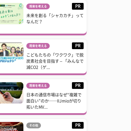
PR
将来を考える
未来を創る「シャカカチ」って
なんだ？
PR
将来を考える
こどもたちの「ワクワク」で脱
炭素社会を目指す – 「みんなで
減CO2（ゲ...
PR
将来を考える
日本の通信市場はなぜ“複雑で
面白い”のか──IIJmioが切り
拓いたMV...
PR
その他