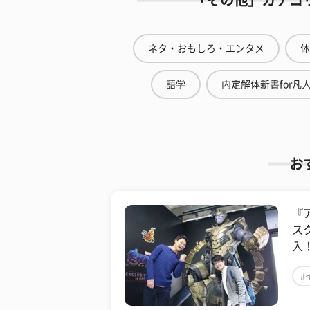
「その他」カテゴ
ネタ・おもしろ・エンタメ
体
語学
内定解体新書for凡
お
『
ス
入
#