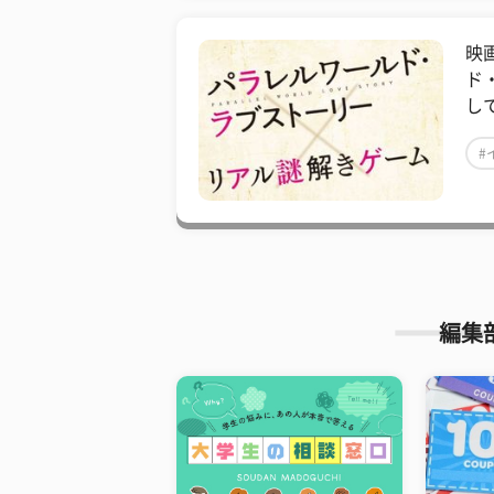
映
ド
し
#
編集