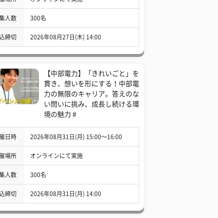
集人数
300名
込締切
2026年08月27日(木) 14:00
【中部電力】「きれいごと」を
貫き、想いを形にする！中部電
力の無限のキャリア。答えのな
い問いに挑み、成長し続ける環
境の魅力 #
催日時
2026年08月31日(月) 15:00〜16:00
催場所
オンラインにて実施
集人数
300名
込締切
2026年08月31日(月) 14:00