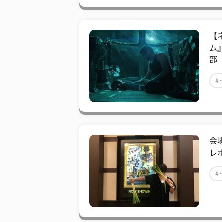
【
ム
部
#
会
レ
#