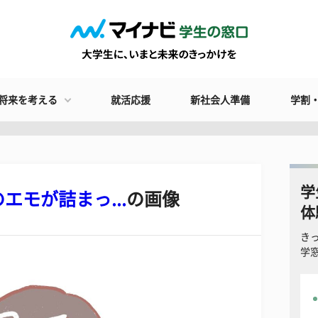
将来を考える
就活応援
新社会人準備
学割
学
モが詰まっ...
の画像
体
き
学