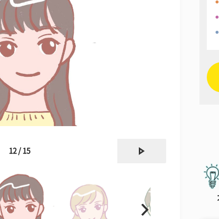
next
12 / 15