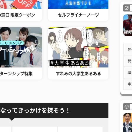
の窓口 限定クーポン
セルフライナーノーツ
開
開
募
ターンシップ特集
すれみの大学生あるある
申
なってきっかけを探そう！