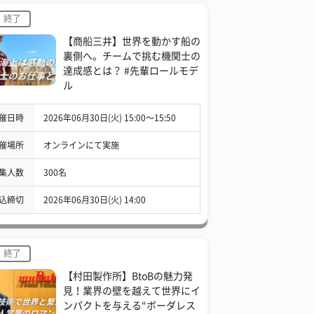
終了
【商船三井】世界を動かす船の
裏側へ。チームで挑む機関士の
達成感とは？ #先輩ロールモデ
ル
催日時
2026年06月30日(火) 15:00〜15:50
催場所
オンラインにて実施
集人数
300名
込締切
2026年06月30日(火) 14:00
終了
【村田製作所】BtoBの魅力発
見！業界の壁を越えて世界にイ
ンパクトを与える“ボーダレス