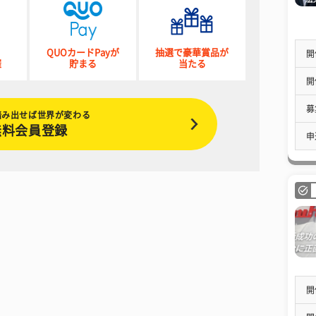
QUOカードPayが
抽選で豪華賞品が
開
催
貯まる
当たる
開
募
踏み出せば世界が変わる
無料会員登録
申
開