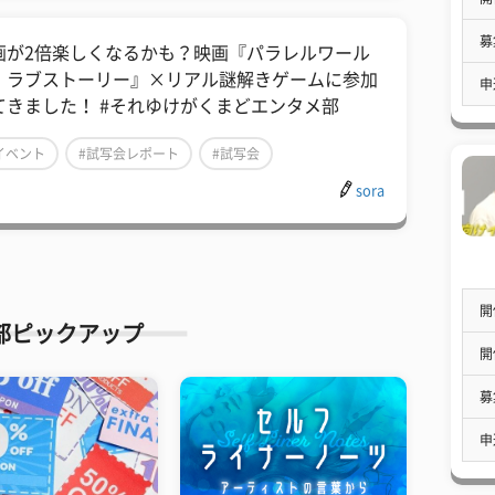
募
画が2倍楽しくなるかも？映画『パラレルワール
・ラブストーリー』×リアル謎解きゲームに参加
申
てきました！ #それゆけがくまどエンタメ部
イベント
#試写会レポート
#試写会
sora
開
部ピックアップ
開
募
申