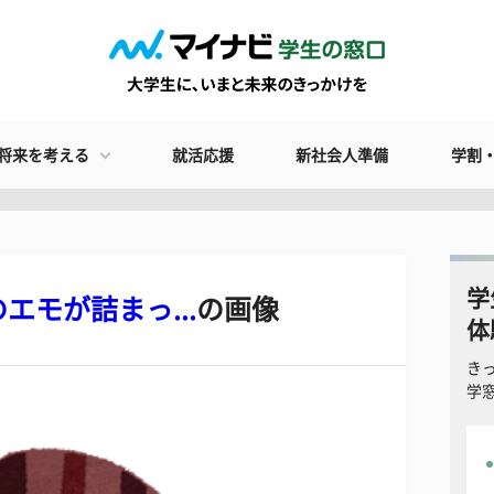
将来を考える
就活応援
新社会人準備
学割
学
モが詰まっ...
の画像
体
き
学