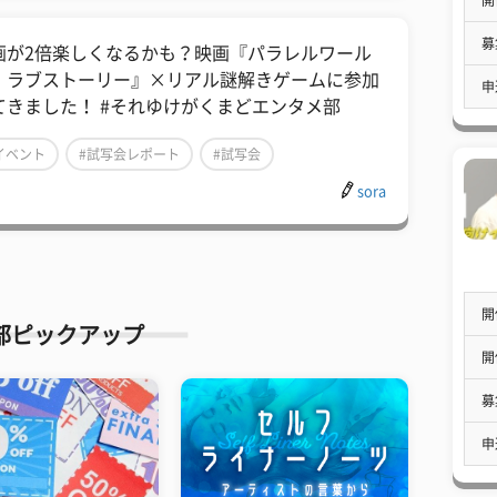
募
画が2倍楽しくなるかも？映画『パラレルワール
・ラブストーリー』×リアル謎解きゲームに参加
申
てきました！ #それゆけがくまどエンタメ部
イベント
#試写会レポート
#試写会
sora
開
部ピックアップ
開
募
申