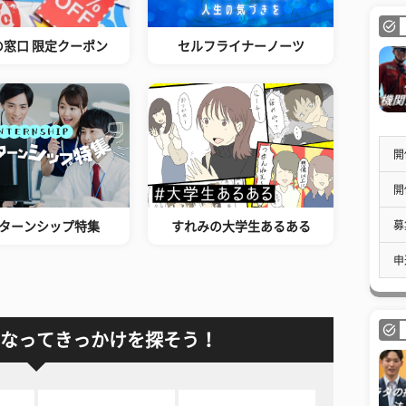
の窓口 限定クーポン
セルフライナーノーツ
開
開
募
ターンシップ特集
すれみの大学生あるある
申
なってきっかけを探そう！