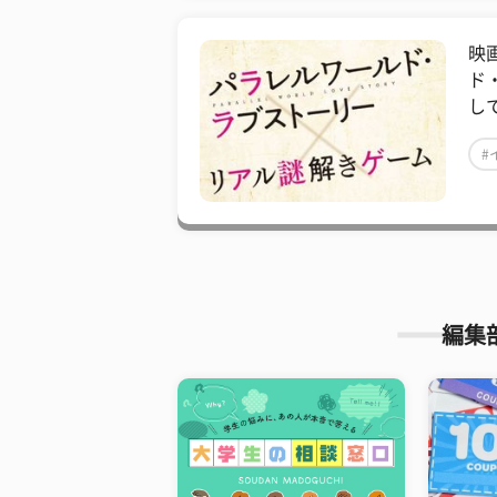
映
ド
し
#
編集