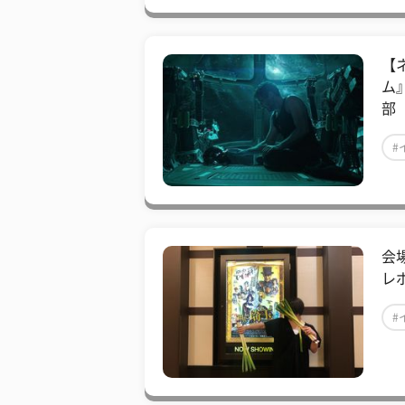
【
ム
部
#
会
レ
#