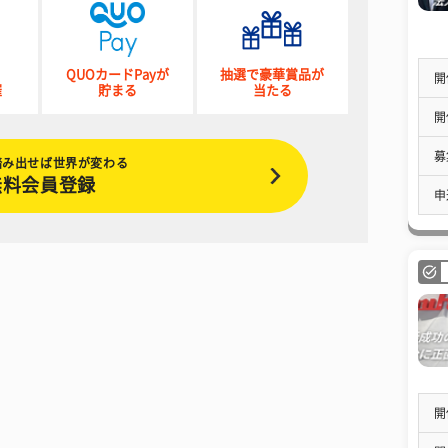
QUOカードPayが
抽選で豪華賞品が
開
催
貯まる
当たる
開
募
踏み出せば世界が変わる
無料会員登録
申
開