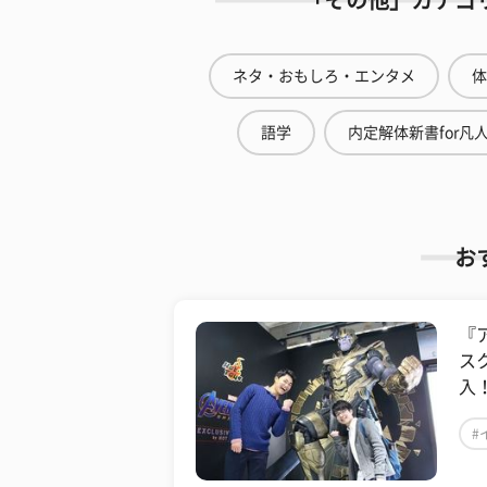
「その他」カテゴ
ネタ・おもしろ・エンタメ
体
語学
内定解体新書for凡
お
『
ス
入
#