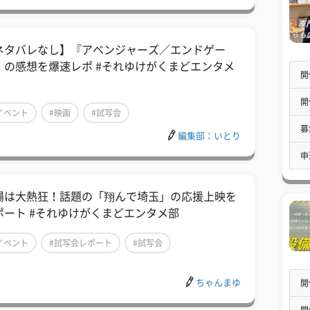
ネタバレなし】『アベンジャーズ／エンドゲー
』の感想を爆速レポ #それゆけがくまどエンタメ
開
開
イベント
#映画
#試写会
募
編集部：いとり
申
場は大熱狂！話題の「翔んで埼玉」の応援上映を
ポート #それゆけがくまどエンタメ部
イベント
#試写会レポート
#試写会
ちゃんまゆ
開
開