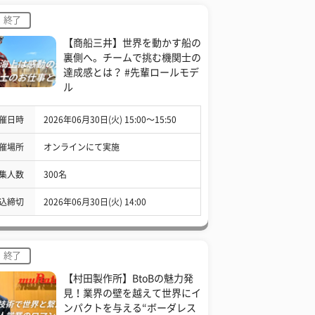
終了
【商船三井】世界を動かす船の
裏側へ。チームで挑む機関士の
達成感とは？ #先輩ロールモデ
ル
催日時
2026年06月30日(火) 15:00〜15:50
催場所
オンラインにて実施
集人数
300名
込締切
2026年06月30日(火) 14:00
終了
【村田製作所】BtoBの魅力発
見！業界の壁を越えて世界にイ
ンパクトを与える“ボーダレス