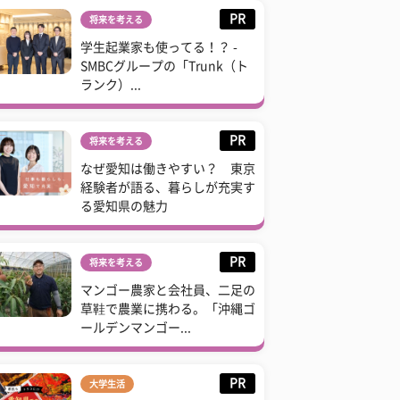
PR
将来を考える
学生起業家も使ってる！？ -
SMBCグループの「Trunk（ト
ランク）...
PR
将来を考える
なぜ愛知は働きやすい？ 東京
経験者が語る、暮らしが充実す
る愛知県の魅力
PR
将来を考える
マンゴー農家と会社員、二足の
草鞋で農業に携わる。「沖縄ゴ
ールデンマンゴー...
PR
大学生活