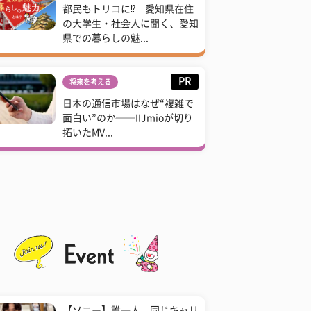
都民もトリコに⁉ 愛知県在住
の大学生・社会人に聞く、愛知
県での暮らしの魅...
PR
将来を考える
日本の通信市場はなぜ“複雑で
面白い”のか──IIJmioが切り
拓いたMV...
【ソニー】誰一人、同じキャリ