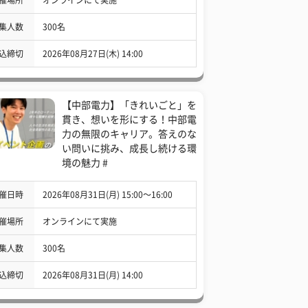
集人数
300名
込締切
2026年08月27日(木) 14:00
【中部電力】「きれいごと」を
貫き、想いを形にする！中部電
力の無限のキャリア。答えのな
い問いに挑み、成長し続ける環
境の魅力 #
催日時
2026年08月31日(月) 15:00〜16:00
催場所
オンラインにて実施
集人数
300名
込締切
2026年08月31日(月) 14:00