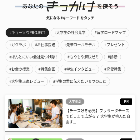
気になる #キーワード をタッチ
#キョーソウPROJECT
#大学生の社会見学
#留学ロードマップ
#ガクラボ
#お仕事図鑑
#先輩ロールモデル
#プレゼント
#ほんとにいい会社見つけ隊！
#もやもや解決ゼミ
#診断
#お金の授業
#特集企画
#学生インタビュー
#恋愛特集
#大学生正直レビュー
#学生の君に伝えたい３つのこと
PR
大学生活
【チーズ好き必見】ブッラータチーズ
でどこまで広がる？ 大学生が挑んだ自
由す...