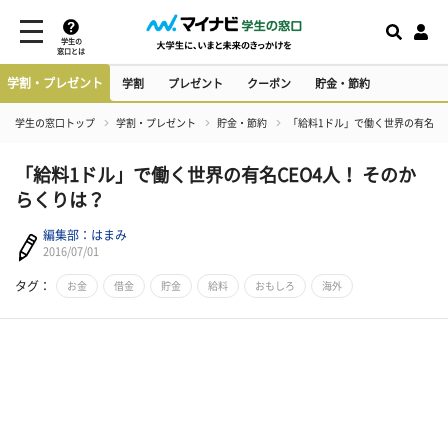
学生の
窓口とは
学割・プレゼント
学割
プレゼント
クーポン
貯金・節約
学生の窓口トップ
学割・プレゼント
貯金・節約
「給料1ドル」で働く世界の有名CE
「給料1ドル」で働く世界の有名CEO4人！ そのか
らくりは？
編集部：はまみ
2016/07/01
タグ：
お金
借金
貯金
給料
おもしろ
海外