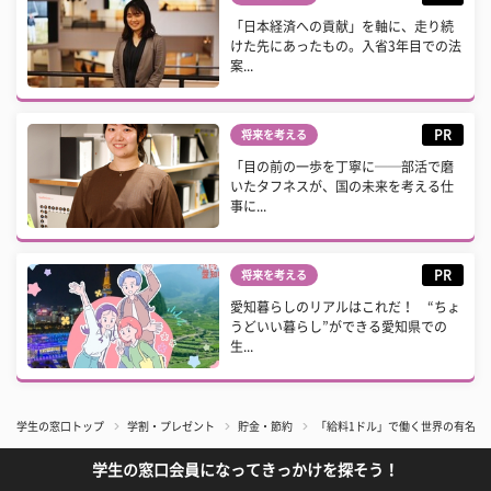
「日本経済への貢献」を軸に、走り続
けた先にあったもの。入省3年目での法
案...
PR
将来を考える
「目の前の一歩を丁寧に──部活で磨
いたタフネスが、国の未来を考える仕
事に...
PR
将来を考える
愛知暮らしのリアルはこれだ！ “ちょ
うどいい暮らし”ができる愛知県での
生...
学生の窓口トップ
学割・プレゼント
貯金・節約
「給料1ドル」で働く世界の有名CE
学生の窓口会員になってきっかけを探そう！