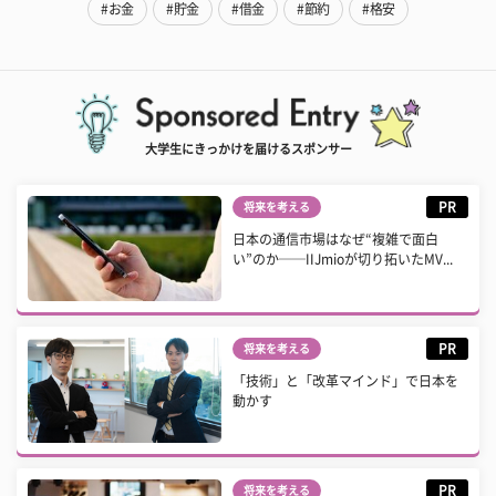
#お金
#貯金
#借金
#節約
#格安
大学生にきっかけを届けるスポンサー
PR
将来を考える
日本の通信市場はなぜ“複雑で面白
い”のか──IIJmioが切り拓いたMV...
PR
将来を考える
「技術」と「改革マインド」で日本を
動かす
PR
将来を考える