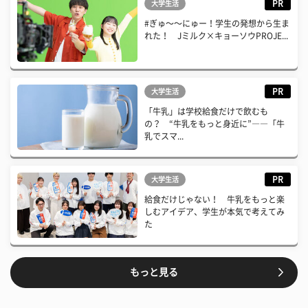
PR
大学生活
#ぎゅ〜〜にゅー！学生の発想から生ま
れた！ Jミルク×キョーソウPROJE...
PR
大学生活
「牛乳」は学校給食だけで飲むも
の？ “牛乳をもっと身近に”――「牛
乳でスマ...
PR
大学生活
給食だけじゃない！ 牛乳をもっと楽
しむアイデア、学生が本気で考えてみ
た
もっと見る