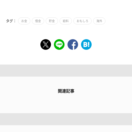
タグ：
お金
借金
貯金
給料
おもしろ
海外
関連記事