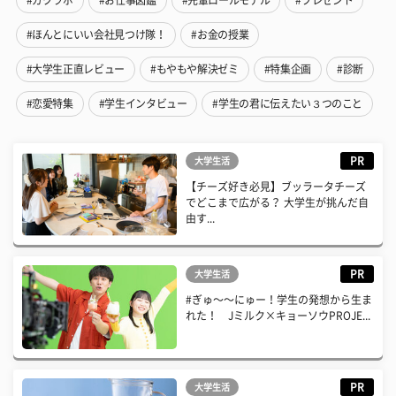
#ほんとにいい会社見つけ隊！
#お金の授業
#大学生正直レビュー
#もやもや解決ゼミ
#特集企画
#診断
#恋愛特集
#学生インタビュー
#学生の君に伝えたい３つのこと
PR
大学生活
【チーズ好き必見】ブッラータチーズ
でどこまで広がる？ 大学生が挑んだ自
由す...
PR
大学生活
#ぎゅ〜〜にゅー！学生の発想から生ま
れた！ Jミルク×キョーソウPROJE...
PR
大学生活