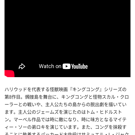
ハリウッドを代表する怪獣映画『キングコング』シリーズの
第8作目。髑髏島を舞台に、キングコングと怪物スカル・クロ
ーラーとの戦いや、主人公たちの島からの脱出劇を描いてい
ます。主人公のジェームズを演じたのはトム・ヒドルスト
ン。マーベル作品では時に敵になり、時に味方となるマイテ
ィー・ソーの弟ロキを演じています。また、コングを抹殺す
ることに執着するパッカード大佐役はサミュエル・L・ジャク