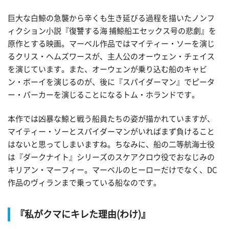
巨大な白鯨の急襲から辛くも生き延びる過程を描いたノンフ
ィクション小説『復讐する海 捕鯨船エセックス号の悲劇』を
原作とする映画。マーベル作品ではマイティー・ソーを演じ
るクリス・ヘムズワースが、主人公のオーウェン・チェイス
を演じています。また、オーウェンが乗り込む船のキャビ
ン・ボーイを演じるのが、後に『スパイダーマン』でピータ
ー・パーカーを演じることになるトム・ホランドです。
本作では凶暴な鯨と戦う船員たちの姿が描かれていますが、
マイティー・ソーとスパイダーマンがいればまず負けること
はないと思ってしまいますね。ちなみに、船の二等航海士役
は『ダークナイト』シリーズのスケアクロウ役でおなじみの
キリアン・マーフィー。マーベルのヒーローだけでなく、DC
作品のヴィランまで乗っている船なのです。
『私がクマにキレた理由(わけ)』