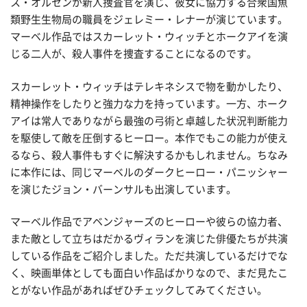
ス・オルセンが新人捜査官を演じ、彼女に協力する合衆国魚
類野生生物局の職員をジェレミー・レナーが演じています。
マーベル作品ではスカーレット・ウィッチとホークアイを演
じる二人が、殺人事件を捜査することになるのです。
スカーレット・ウィッチはテレキネシスで物を動かしたり、
精神操作をしたりと強力な力を持っています。一方、ホーク
アイは常人でありながら最強の弓術と卓越した状況判断能力
を駆使して敵を圧倒するヒーロー。本作でもこの能力が使え
るなら、殺人事件もすぐに解決するかもしれません。ちなみ
に本作には、同じマーベルのダークヒーロー・パニッシャー
を演じたジョン・バーンサルも出演しています。
マーベル作品でアベンジャーズのヒーローや彼らの協力者、
また敵として立ちはだかるヴィランを演じた俳優たちが共演
している作品をご紹介しました。ただ共演しているだけでな
く、映画単体としても面白い作品ばかりなので、まだ見たこ
とがない作品があればぜひチェックしてみてください。