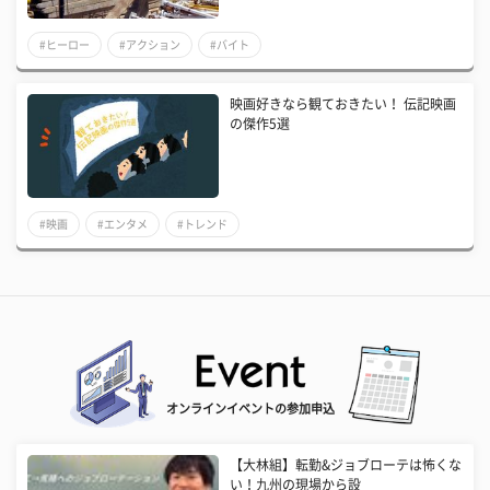
#ヒーロー
#アクション
#バイト
映画好きなら観ておきたい！ 伝記映画
の傑作5選
#映画
#エンタメ
#トレンド
オンラインイベントの参加申込
【大林組】転勤&ジョブローテは怖くな
い！九州の現場から設