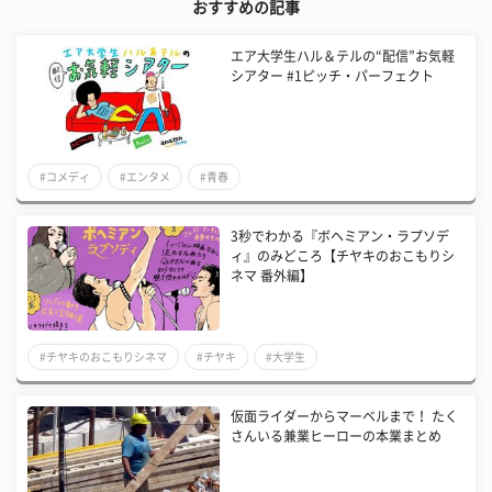
おすすめの記事
エア大学生ハル＆テルの“配信”お気軽
シアター #1ピッチ・パーフェクト
#コメディ
#エンタメ
#青春
3秒でわかる『ボヘミアン・ラプソデ
ィ』のみどころ【チヤキのおこもりシ
ネマ 番外編】
#チヤキのおこもりシネマ
#チヤキ
#大学生
仮面ライダーからマーベルまで！ たく
さんいる兼業ヒーローの本業まとめ