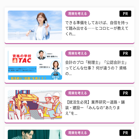
PR
将来を考える
できる準備をしておけば、自信を持っ
て踏み出せる――ヒコロヒーが教えて
くれ...
PR
将来を考える
会計のプロ「税理士」「公認会計士」
ってどんな仕事？ 何が違うの？ 資格
の...
PR
将来を考える
【就活生必見】業界研究ー道路・舗
装・建設ー 「みんなの“あたりま
え”を...
PR
将来を考える