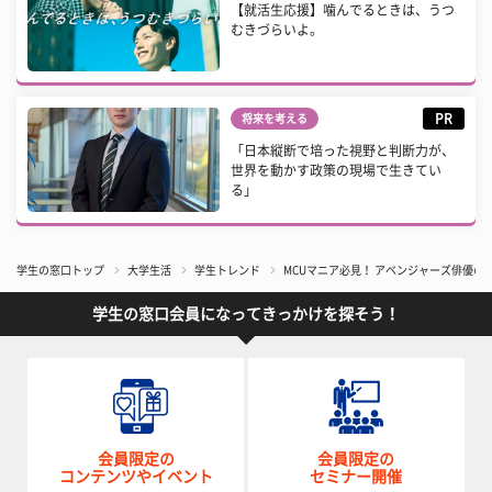
【就活生応援】噛んでるときは、うつ
むきづらいよ。
PR
将来を考える
「日本縦断で培った視野と判断力が、
世界を動かす政策の現場で生きてい
る」
学生の窓口トップ
大学生活
学生トレンド
MCUマニア必見！ アベンジャーズ俳優の
学生の窓口会員になってきっかけを探そう！
会員限定の
会員限定の
コンテンツやイベント
セミナー開催