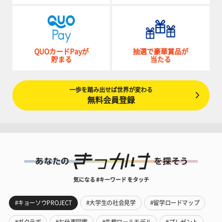
QUOカードPayが
抽選で豪華賞品が
貯まる
当たる
一歩を踏み出せば世界が変わる
無料会員登録
気になる #キーワード をタッチ
#キョーソウPROJECT
#大学生の社会見学
#留学ロードマップ
#ガクラボ
#お仕事図鑑
#先輩ロールモデル
#プレゼント