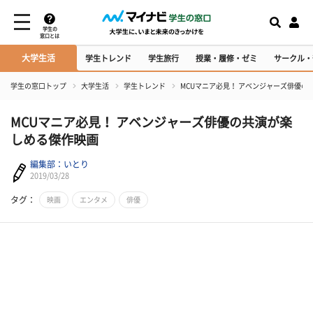
学生の
窓口とは
大学生活
学生トレンド
学生旅行
授業・履修・ゼミ
サークル・
学生の窓口トップ
大学生活
学生トレンド
MCUマニア必見！ アベンジャーズ俳優の
MCUマニア必見！ アベンジャーズ俳優の共演が楽
しめる傑作映画
編集部：いとり
2019/03/28
タグ：
映画
エンタメ
俳優