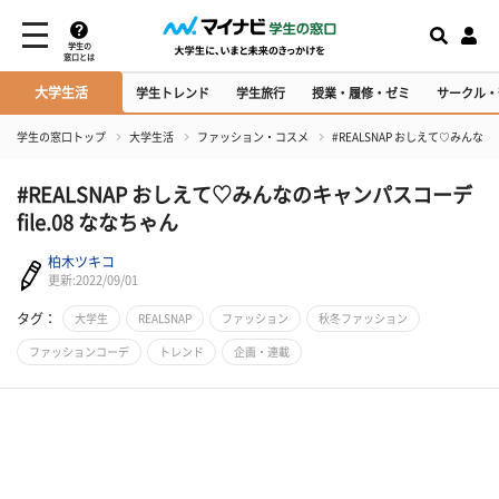
学生の
窓口とは
大学生活
学生トレンド
学生旅行
授業・履修・ゼミ
サークル・
学生の窓口トップ
大学生活
ファッション・コスメ
#REALSNAP おしえて♡みんなの
#REALSNAP おしえて♡みんなのキャンパスコーデ
file.08 ななちゃん
柏木ツキコ
更新:2022/09/01
タグ：
大学生
REALSNAP
ファッション
秋冬ファッション
ファッションコーデ
トレンド
企画・連載