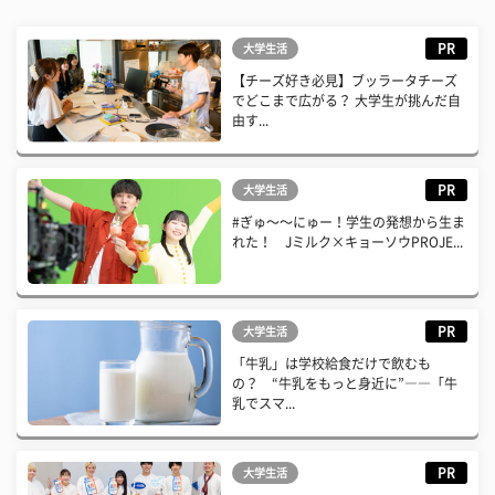
PR
大学生活
【チーズ好き必見】ブッラータチーズ
でどこまで広がる？ 大学生が挑んだ自
由す...
PR
大学生活
#ぎゅ〜〜にゅー！学生の発想から生ま
れた！ Jミルク×キョーソウPROJE...
PR
大学生活
「牛乳」は学校給食だけで飲むも
の？ “牛乳をもっと身近に”――「牛
乳でスマ...
PR
大学生活