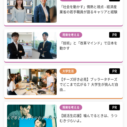
「社会を動かす」情熱と視点 - 経済産
業省の若手職員が語るキャリアと経験
PR
将来を考える
「技術」と「改革マインド」で日本を
動かす
PR
大学生活
【チーズ好き必見】ブッラータチーズ
でどこまで広がる？ 大学生が挑んだ自
由...
PR
将来を考える
【就活生応援】噛んでるときは、うつ
むきづらいよ。