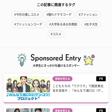
この記事に関連するタグ
#今月の推しコスメ
#憧れドラマコーデ
#ファッション
#ファッションコーデ
#大学あるある失敗談
#女子大生
#コスメ
大学生にきっかけを届けるスポンサー
PR
将来を考える
こどもたちの「ワクワク」で脱炭素社
会を目指す – 「みんなで減CO2（ゲ...
PR
将来を考える