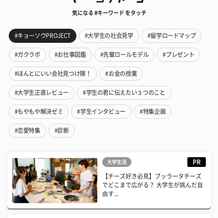
気になる #キーワード をタッチ
#キョーソウPROJECT
#大学生の社会見学
#留学ロードマップ
#ガクラボ
#お仕事図鑑
#先輩ロールモデル
#プレゼント
#ほんとにいい会社見つけ隊！
#お金の授業
#大学生正直レビュー
#学生の君に伝えたい３つのこと
#もやもや解決ゼミ
#学生インタビュー
#特集企画
#恋愛特集
#診断
PR
大学生活
【チーズ好き必見】ブッラータチーズ
でどこまで広がる？ 大学生が挑んだ自
由す...