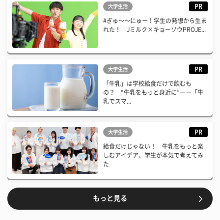
PR
大学生活
#ぎゅ〜〜にゅー！学生の発想から生ま
れた！ Jミルク×キョーソウPROJE...
PR
大学生活
「牛乳」は学校給食だけで飲むも
の？ “牛乳をもっと身近に”――「牛
乳でスマ...
PR
大学生活
給食だけじゃない！ 牛乳をもっと楽
しむアイデア、学生が本気で考えてみ
た
もっと見る