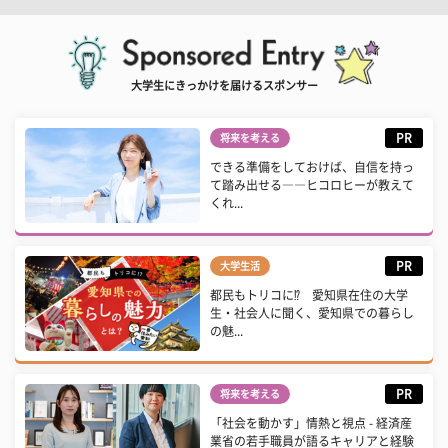
大学生にきっかけを届けるスポンサー
PR
将来を考える
できる準備をしておけば、自信を持っ
て踏み出せる――ヒコロヒーが教えて
くれ...
PR
大学生活
都民もトリコに⁉ 愛知県在住の大学
生・社会人に聞く、愛知県での暮らし
の魅...
PR
将来を考える
「社会を動かす」情熱と視点 - 経済産
業省の若手職員が語るキャリアと経験