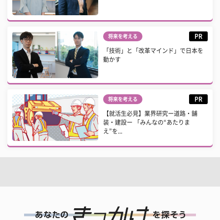
PR
将来を考える
「技術」と「改革マインド」で日本を
動かす
PR
将来を考える
【就活生必見】業界研究ー道路・舗
装・建設ー 「みんなの“あたりま
え”を...