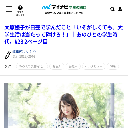
学生の
窓口とは
大原櫻子が日芸で学んだこと「いそがしくても、大
学生活は当たって砕けろ！」｜あのひとの学生時
代。#28 2ページ目
編集部：いとり
更新:2019/08/06
タグ：
あの人の学生時代。
有名人
芸能人
インタビュー
将来