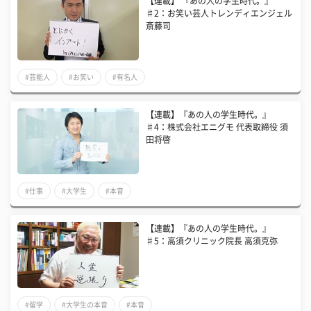
【連載】 『あの人の学生時代。』
♯2：お笑い芸人トレンディエンジェル
斎藤司
#芸能人
#お笑い
#有名人
【連載】『あの人の学生時代。』
♯4：株式会社エニグモ 代表取締役 須
田将啓
#仕事
#大学生
#本音
【連載】『あの人の学生時代。』
♯5：高須クリニック院長 高須克弥
#留学
#大学生の本音
#本音