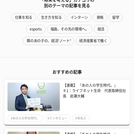
別のテーマの記事を見る
仕事を知る
生き方を知る
インターン
資格
留学
esports
福島、その先の環境へ。
就活
隣のあの子の、就活"ノート"
経済産業省で働く
おすすめの記事
【連載】 『あの人の学生時代。』
♯1：ライフネット生命 代表取締役社
長 岩瀬大輔
#あの人の学生時代。
#インタビュー
#有名人