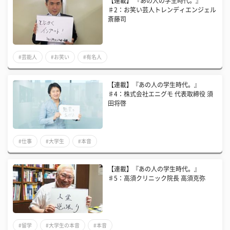
【連載】 『あの人の学生時代。』
♯2：お笑い芸人トレンディエンジェル
斎藤司
#芸能人
#お笑い
#有名人
【連載】『あの人の学生時代。』
♯4：株式会社エニグモ 代表取締役 須
田将啓
#仕事
#大学生
#本音
【連載】『あの人の学生時代。』
♯5：高須クリニック院長 高須克弥
#留学
#大学生の本音
#本音