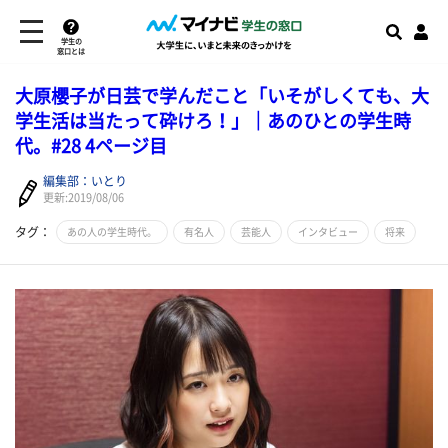
学生の
窓口とは
大原櫻子が日芸で学んだこと「いそがしくても、大
学生活は当たって砕けろ！」｜あのひとの学生時
代。#28 4ページ目
編集部：いとり
更新:2019/08/06
タグ：
あの人の学生時代。
有名人
芸能人
インタビュー
将来