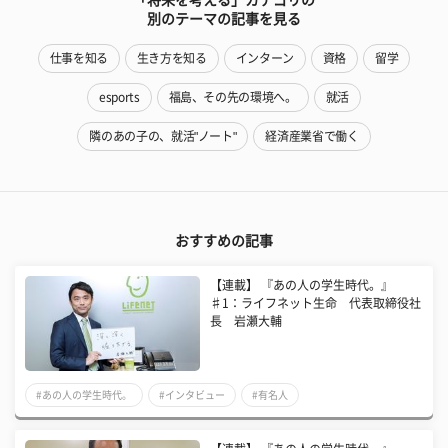
別のテーマの記事を見る
仕事を知る
生き方を知る
インターン
資格
留学
esports
福島、その先の環境へ。
就活
隣のあの子の、就活"ノート"
経済産業省で働く
おすすめの記事
【連載】 『あの人の学生時代。』
♯1：ライフネット生命 代表取締役社
長 岩瀬大輔
#あの人の学生時代。
#インタビュー
#有名人