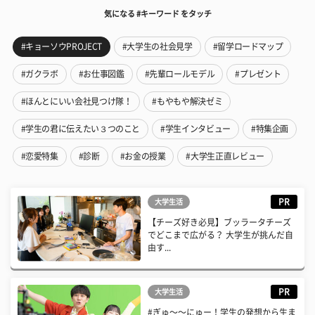
気になる #キーワード をタッチ
#キョーソウPROJECT
#大学生の社会見学
#留学ロードマップ
#ガクラボ
#お仕事図鑑
#先輩ロールモデル
#プレゼント
#ほんとにいい会社見つけ隊！
#もやもや解決ゼミ
#学生の君に伝えたい３つのこと
#学生インタビュー
#特集企画
#恋愛特集
#診断
#お金の授業
#大学生正直レビュー
PR
大学生活
【チーズ好き必見】ブッラータチーズ
でどこまで広がる？ 大学生が挑んだ自
由す...
PR
大学生活
#ぎゅ〜〜にゅー！学生の発想から生ま