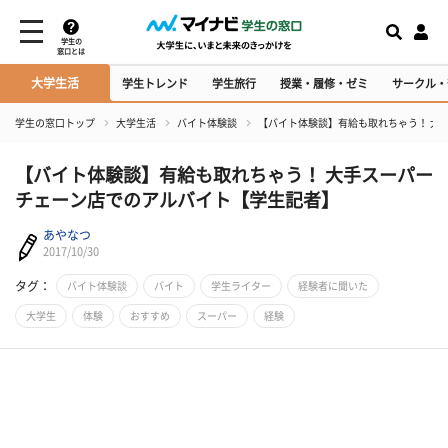
学生の
窓口とは
大学生活
学生トレンド
学生旅行
授業・履修・ゼミ
サークル・
学生の窓口トップ
大学生活
バイト体験談
【バイト体験談】有給も取れちゃう！ 大
【バイト体験談】有給も取れちゃう！ 大手スーパー
チェーン店でのアルバイト【学生記者】
あやなつ
2017/10/30
タグ：
バイト体験談
バイト
学生ライター
経験者に聞いた
大学生
体験
おすすめ
スーパー
経験