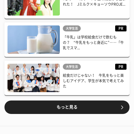
れた！ Jミルク×キョーソウPROJE...
PR
大学生活
「牛乳」は学校給食だけで飲むも
の？ “牛乳をもっと身近に”――「牛
乳でスマ...
PR
大学生活
給食だけじゃない！ 牛乳をもっと楽
しむアイデア、学生が本気で考えてみ
た
もっと見る