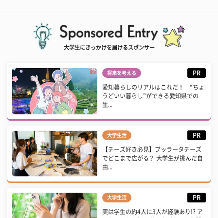
大学生にきっかけを届けるスポンサー
PR
将来を考える
愛知暮らしのリアルはこれだ！ “ちょ
うどいい暮らし”ができる愛知県での
生...
PR
大学生活
【チーズ好き必見】ブッラータチーズ
でどこまで広がる？ 大学生が挑んだ自
由...
PR
大学生活
実は学生の約4人に3人が経験あり!? ア