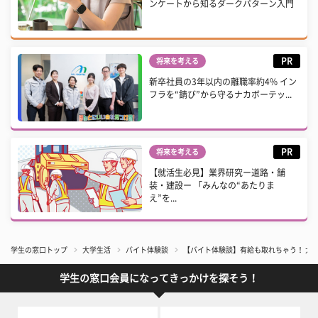
ンケートから知るダークパターン入門
PR
将来を考える
新卒社員の3年以内の離職率約4% イン
フラを“錆び”から守るナカボーテッ...
PR
将来を考える
【就活生必見】業界研究ー道路・舗
装・建設ー 「みんなの“あたりま
え”を...
学生の窓口トップ
大学生活
バイト体験談
【バイト体験談】有給も取れちゃう！ 大
学生の窓口会員になってきっかけを探そう！