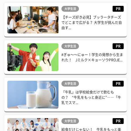
PR
大学生活
【チーズ好き必見】ブッラータチーズ
でどこまで広がる？ 大学生が挑んだ自
由す...
PR
大学生活
#ぎゅ〜〜にゅー！学生の発想から生ま
れた！ Jミルク×キョーソウPROJE...
PR
大学生活
「牛乳」は学校給食だけで飲むも
の？ “牛乳をもっと身近に”――「牛
乳でスマ...
PR
大学生活
給食だけじゃない！ 牛乳をもっと楽