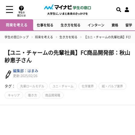
学生の
窓口とは
将来を考える
仕事を知る
生き方を知る
インターン
資格
留学
学生の窓口トップ
将来を考える
生き方を知る
【ユニ・チャームの先輩社員】FC商
【ユニ・チャームの先輩社員】FC商品開発部：秋山
紗恵子さん
編集部：はまみ
更新:2025/02/26
タグ：
先輩ロールモデル
ユニ・チャーム
化学業界
紙・パルプ業界
キャリア
働き方
商品開発職