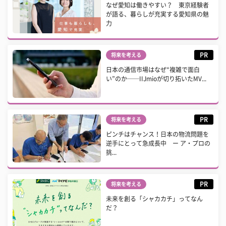
なぜ愛知は働きやすい？ 東京経験者
が語る、暮らしが充実する愛知県の魅
力
PR
将来を考える
日本の通信市場はなぜ“複雑で面白
い”のか──IIJmioが切り拓いたMV...
PR
将来を考える
ピンチはチャンス！日本の物流問題を
逆手にとって急成長中 ー ア・プロの
挑...
PR
将来を考える
未来を創る「シャカカチ」ってなん
だ？