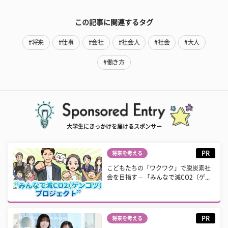
この記事に関連するタグ
#将来
#仕事
#会社
#社会人
#社会
#大人
#働き方
大学生にきっかけを届けるスポンサー
PR
将来を考える
こどもたちの「ワクワク」で脱炭素社
会を目指す – 「みんなで減CO2（ゲ...
PR
将来を考える