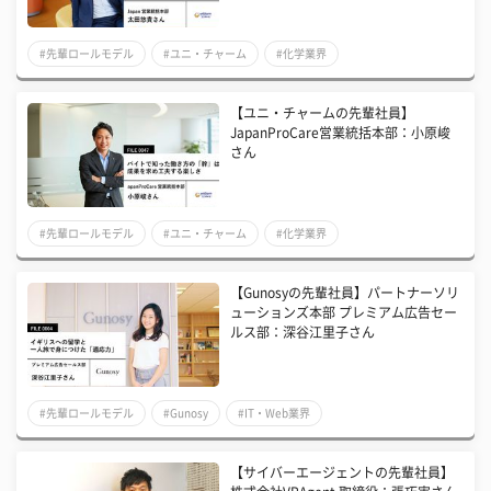
#先輩ロールモデル
#ユニ・チャーム
#化学業界
【ユニ・チャームの先輩社員】
JapanProCare営業統括本部：小原峻
さん
#先輩ロールモデル
#ユニ・チャーム
#化学業界
【Gunosyの先輩社員】パートナーソリ
ューションズ本部 プレミアム広告セー
ルス部：深谷江里子さん
#先輩ロールモデル
#Gunosy
#IT・Web業界
【サイバーエージェントの先輩社員】