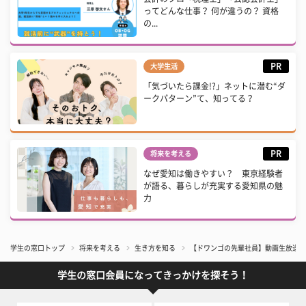
ってどんな仕事？ 何が違うの？ 資格
の...
PR
大学生活
「気づいたら課金!?」ネットに潜む“ダ
ークパターン”て、知ってる？
PR
将来を考える
なぜ愛知は働きやすい？ 東京経験者
が語る、暮らしが充実する愛知県の魅
力
学生の窓口トップ
将来を考える
生き方を知る
【ドワンゴの先輩社員】動画生放送サ
学生の窓口会員になってきっかけを探そう！