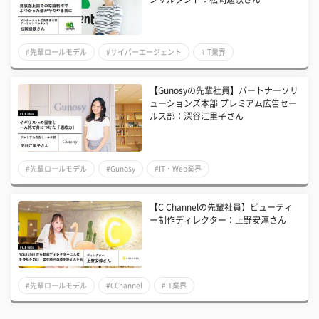
#先輩ロールモデル
#サイバーエージェント
#IT業界
【Gunosyの先輩社員】パートナーソリ
ューションズ本部 プレミアム広告セー
ルス部：深谷江里子さん
#先輩ロールモデル
#Gunosy
#IT・Web業界
【C Channelの先輩社員】ビューティ
ー制作ディレクター：上野安淳さん
#先輩ロールモデル
#CChannel
#IT業界