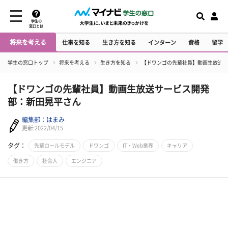
学生の
窓口とは
将来を考える
仕事を知る
生き方を知る
インターン
資格
留学
学生の窓口トップ
将来を考える
生き方を知る
【ドワンゴの先輩社員】動画生放送サ
【ドワンゴの先輩社員】動画生放送サービス開発
部：新田晃平さん
編集部：はまみ
更新:2022/04/15
タグ：
先輩ロールモデル
ドワンゴ
IT・Web業界
キャリア
働き方
社会人
エンジニア