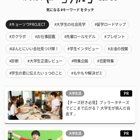
気になる #キーワード をタッチ
#キョーソウPROJECT
#大学生の社会見学
#留学ロードマップ
#ガクラボ
#お仕事図鑑
#先輩ロールモデル
#プレゼント
#ほんとにいい会社見つけ隊！
#学生インタビュー
#お金の授業
#診断
#大学生正直レビュー
#特集企画
#恋愛特集
#学生の君に伝えたい３つのこと
#もやもや解決ゼミ
PR
大学生活
【チーズ好き必見】ブッラータチーズ
でどこまで広がる？ 大学生が挑んだ自
由す...
PR
大学生活