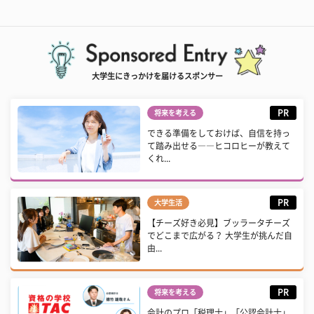
大学生にきっかけを届けるスポンサー
PR
将来を考える
できる準備をしておけば、自信を持っ
て踏み出せる――ヒコロヒーが教えて
くれ...
PR
大学生活
【チーズ好き必見】ブッラータチーズ
でどこまで広がる？ 大学生が挑んだ自
由...
PR
将来を考える
会計のプロ「税理士」「公認会計士」