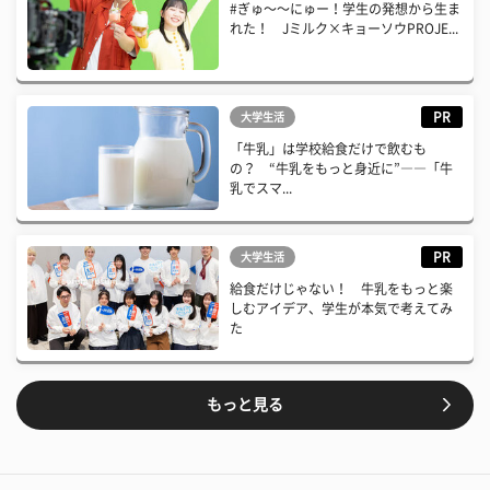
#ぎゅ〜〜にゅー！学生の発想から生ま
れた！ Jミルク×キョーソウPROJE...
PR
大学生活
「牛乳」は学校給食だけで飲むも
の？ “牛乳をもっと身近に”――「牛
乳でスマ...
PR
大学生活
給食だけじゃない！ 牛乳をもっと楽
しむアイデア、学生が本気で考えてみ
た
もっと見る