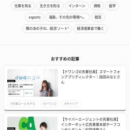
仕事を知る
生き方を知る
インターン
資格
留学
esports
福島、その先の環境へ。
就活
隣のあの子の、就活"ノート"
経済産業省で働く
おすすめの記事
【ドワンゴの先輩社員】スマートフォ
ンアプリディレクター：指田みなとさ
ん
#先輩ロールモデル
#ドワンゴ
#キャリア
【サイバーエージェントの先輩社員】
インターネット広告事業本部チーフコ
ンサルタント：松岡遥歌さん