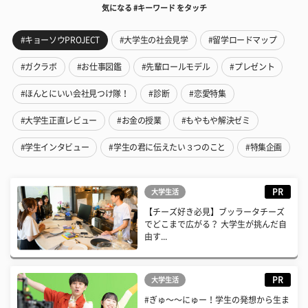
気になる #キーワード をタッチ
#キョーソウPROJECT
#大学生の社会見学
#留学ロードマップ
#ガクラボ
#お仕事図鑑
#先輩ロールモデル
#プレゼント
#ほんとにいい会社見つけ隊！
#診断
#恋愛特集
#大学生正直レビュー
#お金の授業
#もやもや解決ゼミ
#学生インタビュー
#学生の君に伝えたい３つのこと
#特集企画
PR
大学生活
【チーズ好き必見】ブッラータチーズ
でどこまで広がる？ 大学生が挑んだ自
由す...
PR
大学生活
#ぎゅ〜〜にゅー！学生の発想から生ま