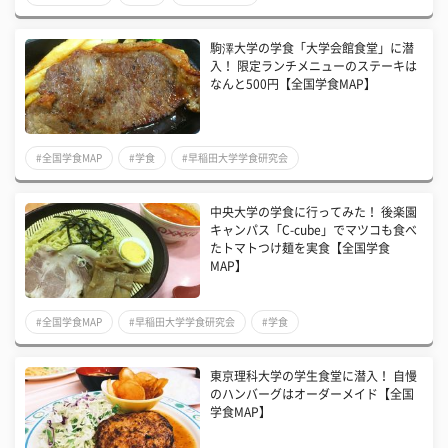
駒澤大学の学食「大学会館食堂」に潜
入！ 限定ランチメニューのステーキは
なんと500円【全国学食MAP】
#全国学食MAP
#学食
#早稲田大学学食研究会
中央大学の学食に行ってみた！ 後楽園
キャンパス「C-cube」でマツコも食べ
たトマトつけ麺を実食【全国学食
MAP】
#全国学食MAP
#早稲田大学学食研究会
#学食
東京理科大学の学生食堂に潜入！ 自慢
のハンバーグはオーダーメイド【全国
学食MAP】