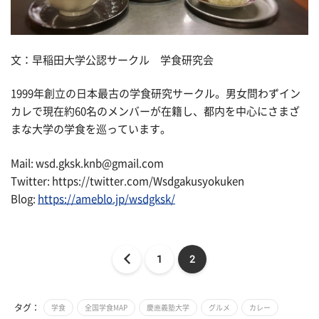
文：早稲田大学公認サークル 学食研究会
1999年創立の日本最古の学食研究サークル。男女問わずイン
カレで現在約60名のメンバーが在籍し、都内を中心にさまざ
まな大学の学食を巡っています。
Mail: wsd.gksk.knb@gmail.com
Twitter: https://twitter.com/Wsdgakusyokuken
Blog:
https://ameblo.jp/wsdgksk/
1
2
タグ：
学食
全国学食MAP
慶應義塾大学
グルメ
カレー