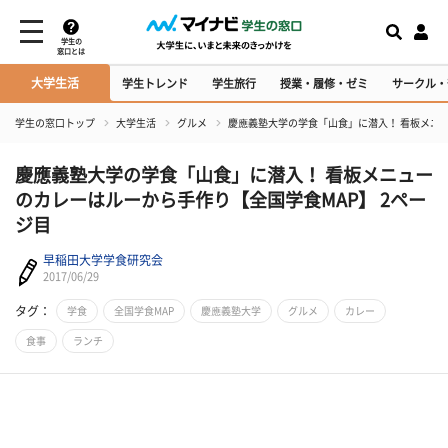
学生の
窓口とは
大学生活
学生トレンド
学生旅行
授業・履修・ゼミ
サークル・
学生の窓口トップ
大学生活
グルメ
慶應義塾大学の学食「山食」に潜入！ 看板メニ
慶應義塾大学の学食「山食」に潜入！ 看板メニュー
のカレーはルーから手作り【全国学食MAP】 2ペー
ジ目
早稲田大学学食研究会
2017/06/29
タグ：
学食
全国学食MAP
慶應義塾大学
グルメ
カレー
食事
ランチ