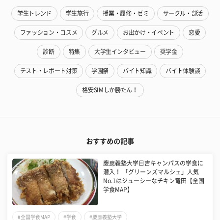
学生トレンド
学生旅行
授業・履修・ゼミ
サークル・部活
ファッション・コスメ
グルメ
お出かけ・イベント
恋愛
診断
特集
大学生インタビュー
奨学金
テスト・レポート対策
学園祭
バイト知識
バイト体験談
格安SIMしか勝たん！
おすすめの記事
慶應義塾大学日吉キャンパスの学食に
潜入！ 「グリーンズマルシェ」人気
No.1はジューシーなチキン竜田【全国
学食MAP】
#全国学食MAP
#学食
#慶應義塾大学