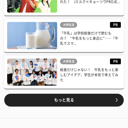
れた！ Jミルク×キョーソウPROJE...
PR
大学生活
「牛乳」は学校給食だけで飲むも
の？ “牛乳をもっと身近に”――「牛
乳でスマ...
PR
大学生活
給食だけじゃない！ 牛乳をもっと楽
しむアイデア、学生が本気で考えてみ
た
もっと見る