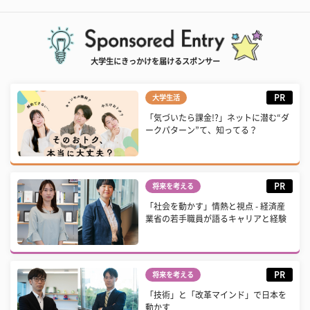
大学生にきっかけを届けるスポンサー
PR
大学生活
「気づいたら課金!?」ネットに潜む“ダ
ークパターン”て、知ってる？
PR
将来を考える
「社会を動かす」情熱と視点 - 経済産
業省の若手職員が語るキャリアと経験
PR
将来を考える
「技術」と「改革マインド」で日本を
動かす