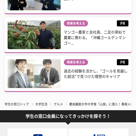
PR
将来を考える
マンゴー農家と会社員、二足の草鞋で
農業に携わる。「沖縄ゴールデンマン
ゴー...
PR
将来を考える
過去の経験を活かし、“ゴールを見越し
た就活”で見つけた理想のキャリア
学生の窓口トップ
大学生活
グルメ
慶應義塾大学の学食「山食」に潜入！ 看板メニ
学生の窓口会員になってきっかけを探そう！