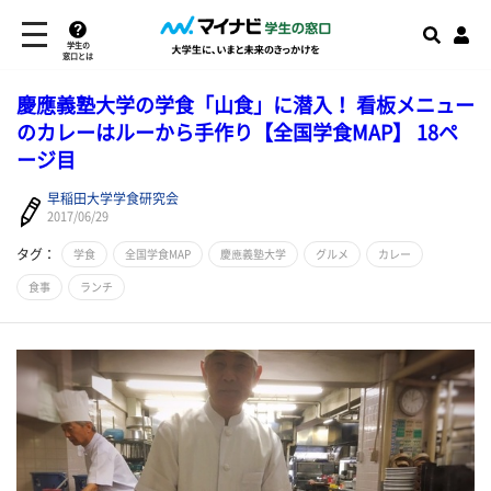
学生の
窓口とは
慶應義塾大学の学食「山食」に潜入！ 看板メニュー
のカレーはルーから手作り【全国学食MAP】 18ペ
ージ目
早稲田大学学食研究会
2017/06/29
タグ：
学食
全国学食MAP
慶應義塾大学
グルメ
カレー
食事
ランチ