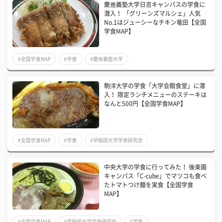
慶應義塾大学日吉キャンパスの学食に
潜入！ 「グリーンズマルシェ」人気
No.1はジューシーなチキン竜田【全国
学食MAP】
#全国学食MAP
#学食
#慶應義塾大学
駒澤大学の学食「大学会館食堂」に潜
入！ 限定ランチメニューのステーキは
なんと500円【全国学食MAP】
#全国学食MAP
#学食
#早稲田大学学食研究会
中央大学の学食に行ってみた！ 後楽園
キャンパス「C-cube」でマツコも食べ
たトマトつけ麺を実食【全国学食
MAP】
#全国学食MAP
#早稲田大学学食研究会
#学食