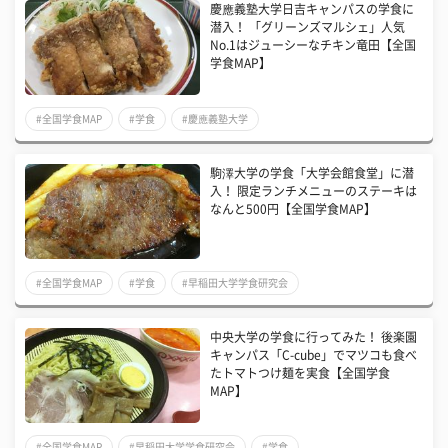
慶應義塾大学日吉キャンパスの学食に
潜入！ 「グリーンズマルシェ」人気
No.1はジューシーなチキン竜田【全国
学食MAP】
#全国学食MAP
#学食
#慶應義塾大学
駒澤大学の学食「大学会館食堂」に潜
入！ 限定ランチメニューのステーキは
なんと500円【全国学食MAP】
#全国学食MAP
#学食
#早稲田大学学食研究会
中央大学の学食に行ってみた！ 後楽園
キャンパス「C-cube」でマツコも食べ
たトマトつけ麺を実食【全国学食
MAP】
#全国学食MAP
#早稲田大学学食研究会
#学食