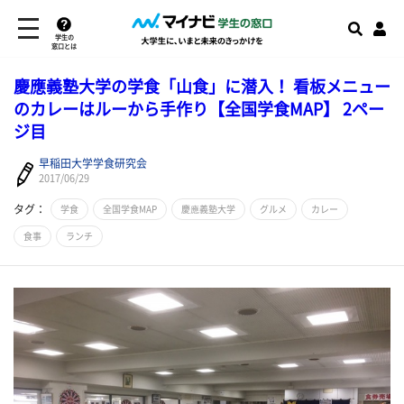
学生の
窓口とは
慶應義塾大学の学食「山食」に潜入！ 看板メニュー
のカレーはルーから手作り【全国学食MAP】 2ペー
ジ目
早稲田大学学食研究会
2017/06/29
タグ：
学食
全国学食MAP
慶應義塾大学
グルメ
カレー
食事
ランチ