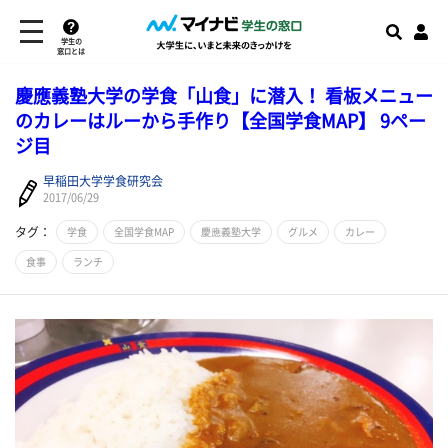
学生の
窓口とは
慶應義塾大学の学食「山食」に潜入！ 看板メニュー
のカレーはルーから手作り【全国学食MAP】 9ペー
ジ目
早稲田大学学食研究会
2017/06/29
タグ：
学食
全国学食MAP
慶應義塾大学
グルメ
カレー
食事
ランチ