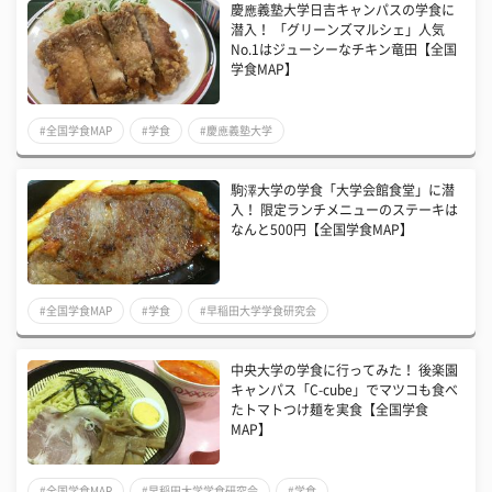
慶應義塾大学日吉キャンパスの学食に
潜入！ 「グリーンズマルシェ」人気
No.1はジューシーなチキン竜田【全国
学食MAP】
#全国学食MAP
#学食
#慶應義塾大学
駒澤大学の学食「大学会館食堂」に潜
入！ 限定ランチメニューのステーキは
なんと500円【全国学食MAP】
#全国学食MAP
#学食
#早稲田大学学食研究会
中央大学の学食に行ってみた！ 後楽園
キャンパス「C-cube」でマツコも食べ
たトマトつけ麺を実食【全国学食
MAP】
#全国学食MAP
#早稲田大学学食研究会
#学食