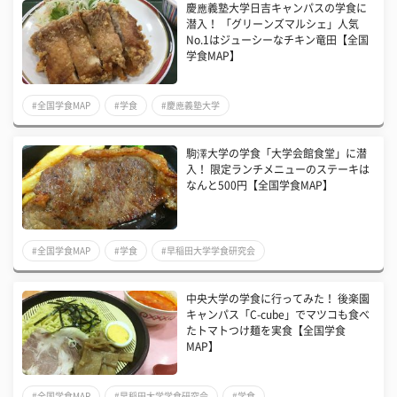
慶應義塾大学日吉キャンパスの学食に
潜入！ 「グリーンズマルシェ」人気
No.1はジューシーなチキン竜田【全国
学食MAP】
#全国学食MAP
#学食
#慶應義塾大学
駒澤大学の学食「大学会館食堂」に潜
入！ 限定ランチメニューのステーキは
なんと500円【全国学食MAP】
#全国学食MAP
#学食
#早稲田大学学食研究会
中央大学の学食に行ってみた！ 後楽園
キャンパス「C-cube」でマツコも食べ
たトマトつけ麺を実食【全国学食
MAP】
#全国学食MAP
#早稲田大学学食研究会
#学食