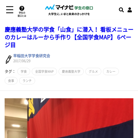
学生の
窓口とは
慶應義塾大学の学食「山食」に潜入！ 看板メニュー
のカレーはルーから手作り【全国学食MAP】 6ペー
ジ目
早稲田大学学食研究会
2017/06/29
タグ：
学食
全国学食MAP
慶應義塾大学
グルメ
カレー
食事
ランチ