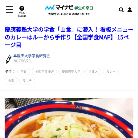
学生の
窓口とは
慶應義塾大学の学食「山食」に潜入！ 看板メニュー
のカレーはルーから手作り【全国学食MAP】 15ペ
ージ目
早稲田大学学食研究会
2017/06/29
タグ：
学食
全国学食MAP
慶應義塾大学
グルメ
カレー
食事
ランチ