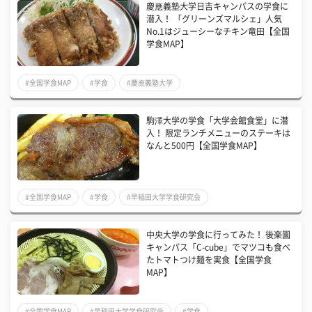
慶應義塾大学日吉キャンパスの学食に
潜入！ 「グリーンズマルシェ」人気
No.1はジューシーなチキン竜田【全国
学食MAP】
#全国学食MAP
#学食
#慶應義塾大学
駒澤大学の学食「大学会館食堂」に潜
入！ 限定ランチメニューのステーキは
なんと500円【全国学食MAP】
#全国学食MAP
#学食
#早稲田大学学食研究会
中央大学の学食に行ってみた！ 後楽園
キャンパス「C-cube」でマツコも食べ
たトマトつけ麺を実食【全国学食
MAP】
#全国学食MAP
#早稲田大学学食研究会
#学食