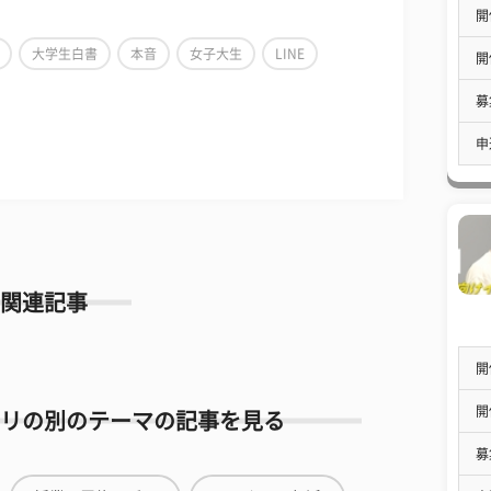
開
大学生白書
本音
女子大生
LINE
開
募
申
関連記事
開
開
リの別のテーマの記事を見る
募