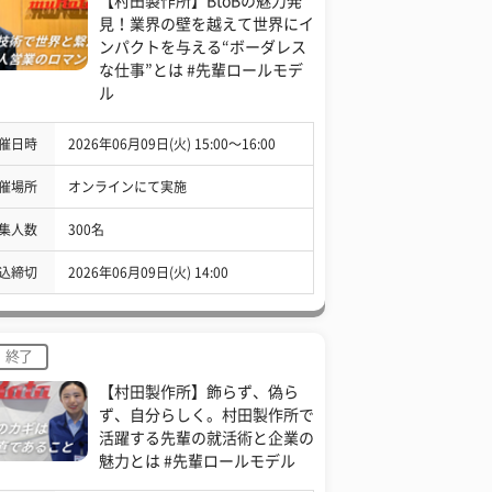
【村田製作所】BtoBの魅力発
見！業界の壁を越えて世界にイ
ンパクトを与える“ボーダレス
な仕事”とは #先輩ロールモデ
ル
催日時
2026年06月09日(火) 15:00〜16:00
催場所
オンラインにて実施
集人数
300名
込締切
2026年06月09日(火) 14:00
終了
【村田製作所】飾らず、偽ら
ず、自分らしく。村田製作所で
活躍する先輩の就活術と企業の
魅力とは #先輩ロールモデル