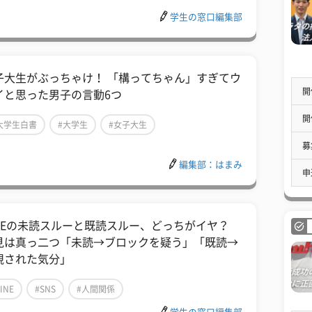
学生の窓口編集部
子大生がぶっちゃけ！ 「構ってちゃん」すぎてウ
開
イと思った男子の言動6つ
開
大学生白書
#大学生
#女子大生
募
編集部：はまみ
申
INEの未読スルーと既読スルー、どっちがイヤ？
見は真っ二つ「未読→ブロックを疑う」「既読→
視された気分」
INE
#SNS
#人間関係