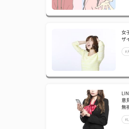
女
ザ
#
L
意
無
#L