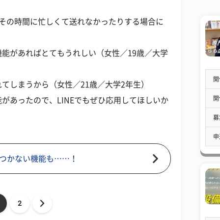
、その時間に忙しくて送れなかったりする場合に
能があればとてもうれしい（女性／19歳／大学
開
てしまうから（女性／21歳／大学2年生）
開
があったので、LINEでもぜひ応用してほしいか
募
申
つかない機能も……！
2