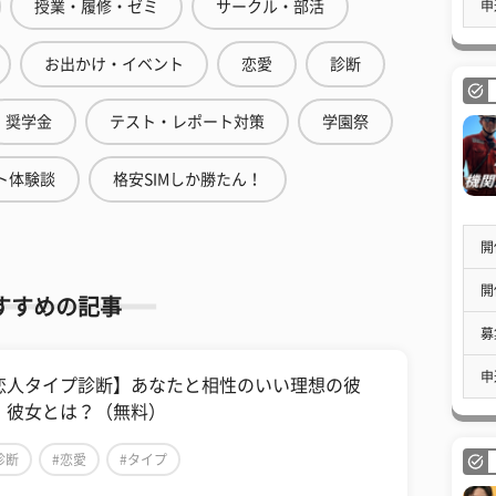
申
授業・履修・ゼミ
サークル・部活
お出かけ・イベント
恋愛
診断
奨学金
テスト・レポート対策
学園祭
ト体験談
格安SIMしか勝たん！
開
開
すすめの記事
募
申
恋人タイプ診断】あなたと相性のいい理想の彼
・彼女とは？（無料）
診断
#恋愛
#タイプ