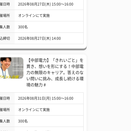
催日時
2026年08月27日(木) 15:00〜16:00
催場所
オンラインにて実施
集人数
300名
込締切
2026年08月27日(木) 14:00
【中部電力】「きれいごと」を
貫き、想いを形にする！中部電
力の無限のキャリア。答えのな
い問いに挑み、成長し続ける環
境の魅力 #
催日時
2026年08月31日(月) 15:00〜16:00
催場所
オンラインにて実施
集人数
300名