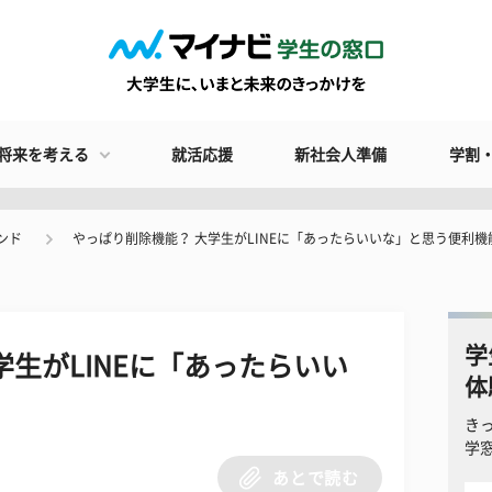
将来を考える
就活応援
新社会人準備
学割
ンド
やっぱり削除機能？ 大学生がLINEに「あったらいいな」と思う便利機
学
学生がLINEに「あったらいい
体
き
学
あとで読む