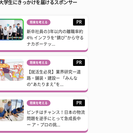
大学生にきっかけを届けるスポンサー
PR
将来を考える
新卒社員の3年以内の離職率約
4% インフラを“錆び”から守る
ナカボーテッ...
PR
将来を考える
【就活生必見】業界研究ー道
路・舗装・建設ー 「みんな
の“あたりまえ”を...
PR
将来を考える
ピンチはチャンス！日本の物流
問題を逆手にとって急成長中
ー ア・プロの挑...