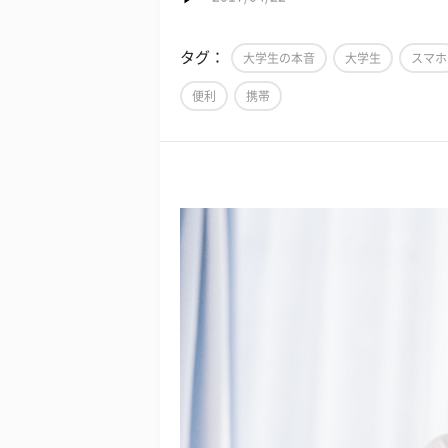
タグ：
大学生の本音
大学生
スマホ
便利
携帯