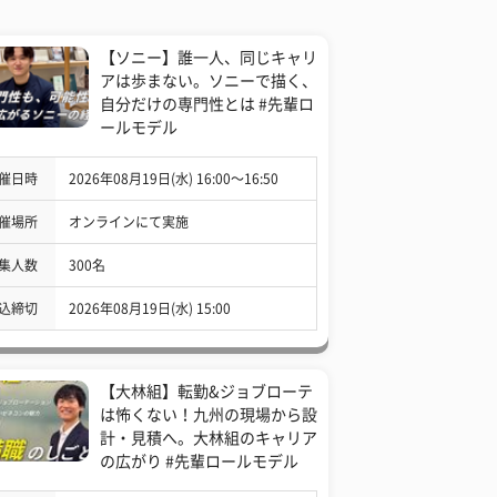
【ソニー】誰一人、同じキャリ
アは歩まない。ソニーで描く、
自分だけの専門性とは #先輩ロ
ールモデル
催日時
2026年08月19日(水) 16:00〜16:50
催場所
オンラインにて実施
集人数
300名
込締切
2026年08月19日(水) 15:00
【大林組】転勤&ジョブローテ
は怖くない！九州の現場から設
計・見積へ。大林組のキャリア
の広がり #先輩ロールモデル