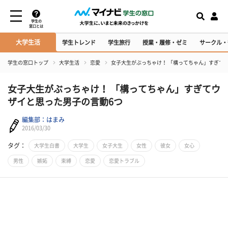
学生の
窓口とは
大学生活
学生トレンド
学生旅行
授業・履修・ゼミ
サークル・
学生の窓口トップ
大学生活
恋愛
女子大生がぶっちゃけ！ 「構ってちゃん」すぎて
女子大生がぶっちゃけ！ 「構ってちゃん」すぎてウ
ザイと思った男子の言動6つ
編集部：はまみ
2016/03/30
タグ：
大学生白書
大学生
女子大生
女性
彼女
女心
男性
嫉妬
束縛
恋愛
恋愛トラブル