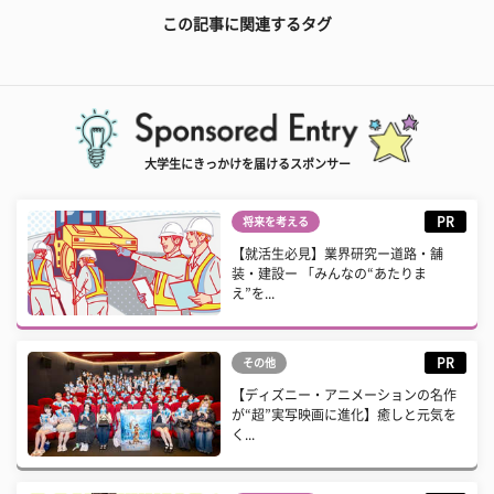
この記事に関連するタグ
大学生にきっかけを届けるスポンサー
PR
将来を考える
【就活生必見】業界研究ー道路・舗
装・建設ー 「みんなの“あたりま
え”を...
PR
その他
【ディズニー・アニメーションの名作
が“超”実写映画に進化】癒しと元気を
く...