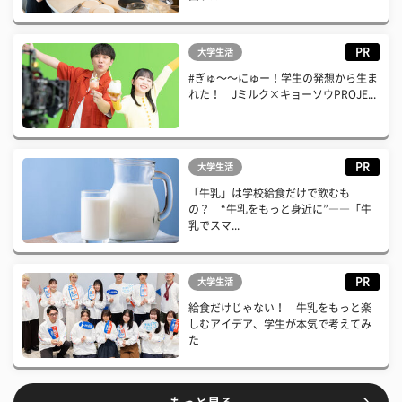
PR
大学生活
#ぎゅ〜〜にゅー！学生の発想から生ま
れた！ Jミルク×キョーソウPROJE...
PR
大学生活
「牛乳」は学校給食だけで飲むも
の？ “牛乳をもっと身近に”――「牛
乳でスマ...
PR
大学生活
給食だけじゃない！ 牛乳をもっと楽
しむアイデア、学生が本気で考えてみ
た