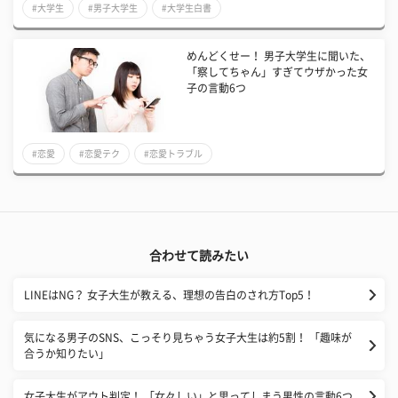
#大学生
#男子大学生
#大学生白書
めんどくせー！ 男子大学生に聞いた、
「察してちゃん」すぎてウザかった女
子の言動6つ
#恋愛
#恋愛テク
#恋愛トラブル
合わせて読みたい
LINEはNG？ 女子大生が教える、理想の告白のされ方Top5！
気になる男子のSNS、こっそり見ちゃう女子大生は約5割！ 「趣味が
合うか知りたい」
女子大生がアウト判定！ 「女々しい」と思ってしまう男性の言動6つ