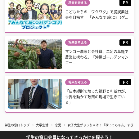
PR
将来を考える
こどもたちの「ワクワク」で脱炭素社
会を目指す – 「みんなで減CO2（ゲ...
PR
将来を考える
マンゴー農家と会社員、二足の草鞋で
農業に携わる。「沖縄ゴールデンマン
ゴー...
PR
将来を考える
「日本縦断で培った視野と判断力が、
世界を動かす政策の現場で生きてい
る」
学生の窓口トップ
大学生活
恋愛
女子大生がぶっちゃけ！ 「構ってちゃん」すぎて
学生の窓口会員になってきっかけを探そう！