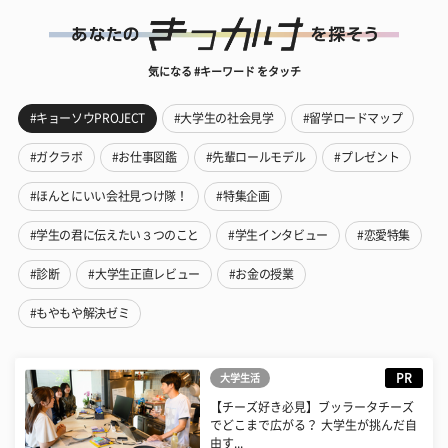
気になる #キーワード をタッチ
#キョーソウPROJECT
#大学生の社会見学
#留学ロードマップ
#ガクラボ
#お仕事図鑑
#先輩ロールモデル
#プレゼント
#ほんとにいい会社見つけ隊！
#特集企画
#学生の君に伝えたい３つのこと
#学生インタビュー
#恋愛特集
#診断
#大学生正直レビュー
#お金の授業
#もやもや解決ゼミ
PR
大学生活
【チーズ好き必見】ブッラータチーズ
でどこまで広がる？ 大学生が挑んだ自
由す...