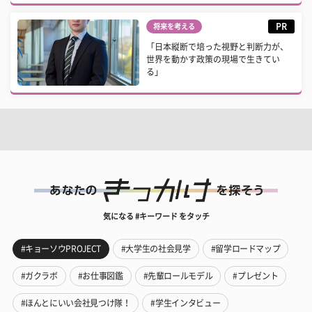
PR
将来を考える
「日本縦断で培った視野と判断力が、
世界を動かす政策の現場で生きてい
る」
気になる #キーワード をタッチ
#キョーソウPROJECT
#大学生の社会見学
#留学ロードマップ
#ガクラボ
#お仕事図鑑
#先輩ロールモデル
#プレゼント
#ほんとにいい会社見つけ隊！
#学生インタビュー