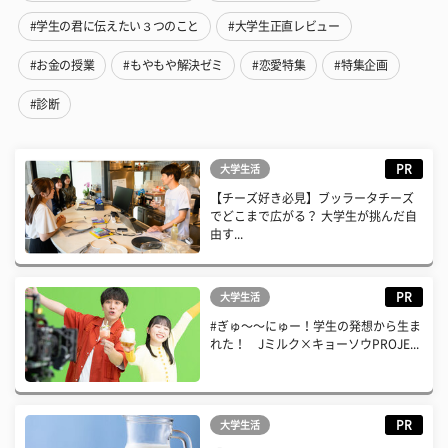
#学生の君に伝えたい３つのこと
#大学生正直レビュー
#お金の授業
#もやもや解決ゼミ
#恋愛特集
#特集企画
#診断
PR
大学生活
【チーズ好き必見】ブッラータチーズ
でどこまで広がる？ 大学生が挑んだ自
由す...
PR
大学生活
#ぎゅ〜〜にゅー！学生の発想から生ま
れた！ Jミルク×キョーソウPROJE...
PR
大学生活