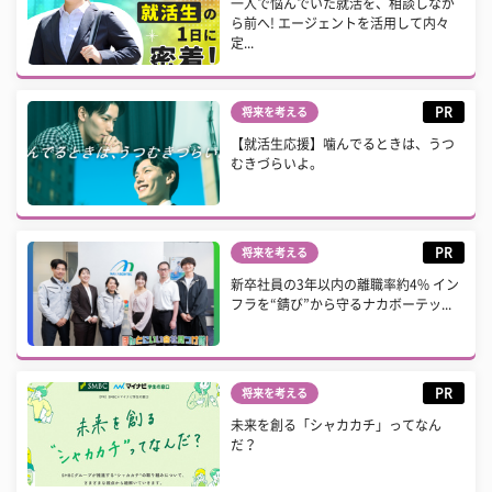
一人で悩んでいた就活を、相談しなが
ら前へ! エージェントを活用して内々
定...
PR
将来を考える
【就活生応援】噛んでるときは、うつ
むきづらいよ。
PR
将来を考える
新卒社員の3年以内の離職率約4% イン
フラを“錆び”から守るナカボーテッ...
PR
将来を考える
未来を創る「シャカカチ」ってなん
だ？