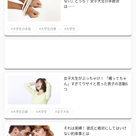
ない」どっち？ 女子大生の多数派
は……
#大学生の本音
#大学生白書
#大学生
女子大生がぶっちゃけ！ 「構ってちゃ
ん」すぎてウザイと思った男子の言動6
つ
#大学生白書
#大学生
#女子大生
それは束縛！ 彼氏と絶対にしてはいけ
ない約束事とは