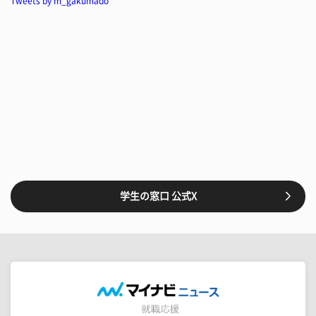
Tweets by m_gakumado
学生の窓口 公式X