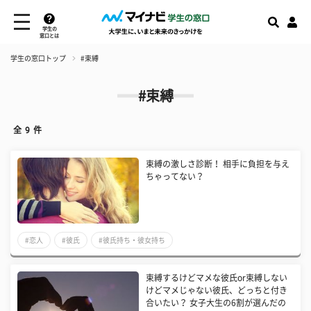
学生の
窓口とは
学生の窓口トップ
#束縛
#束縛
全
9
件
束縛の激しさ診断！ 相手に負担を与え
ちゃってない？
#恋人
#彼氏
#彼氏持ち・彼女持ち
束縛するけどマメな彼氏or束縛しない
けどマメじゃない彼氏、どっちと付き
合いたい？ 女子大生の6割が選んだの