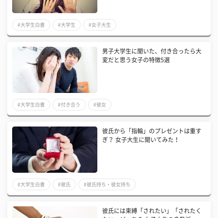
#大学生白書
#大学生
#女子大生
男子大学生に聞いた、付き合ったら大
変だと思う女子の特徴5選
#大学生白書
#付き合う
#彼女
彼氏から「指輪」のプレゼントは重す
ぎ？ 女子大生に聞いてみた！
#大学生白書
#彼氏
#彼氏持ち・彼女持ち
彼氏には束縛「されたい」「されたく