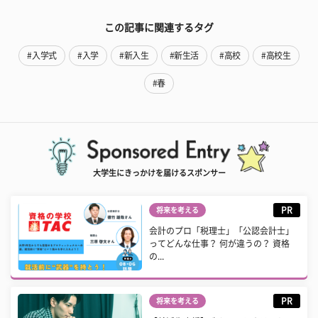
この記事に関連するタグ
#入学式
#入学
#新入生
#新生活
#高校
#高校生
#春
大学生にきっかけを届けるスポンサー
PR
将来を考える
会計のプロ「税理士」「公認会計士」
ってどんな仕事？ 何が違うの？ 資格
の...
PR
将来を考える