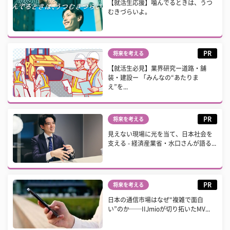
【就活生応援】噛んでるときは、うつ
むきづらいよ。
PR
将来を考える
【就活生必見】業界研究ー道路・舗
装・建設ー 「みんなの“あたりま
え”を...
PR
将来を考える
見えない現場に光を当て、日本社会を
支える - 経済産業省・水口さんが語る...
PR
将来を考える
日本の通信市場はなぜ“複雑で面白
い”のか──IIJmioが切り拓いたMV...