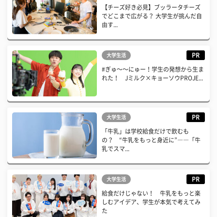
【チーズ好き必見】ブッラータチーズ
でどこまで広がる？ 大学生が挑んだ自
由す...
PR
大学生活
#ぎゅ〜〜にゅー！学生の発想から生ま
れた！ Jミルク×キョーソウPROJE...
PR
大学生活
「牛乳」は学校給食だけで飲むも
の？ “牛乳をもっと身近に”――「牛
乳でスマ...
PR
大学生活
給食だけじゃない！ 牛乳をもっと楽
しむアイデア、学生が本気で考えてみ
た