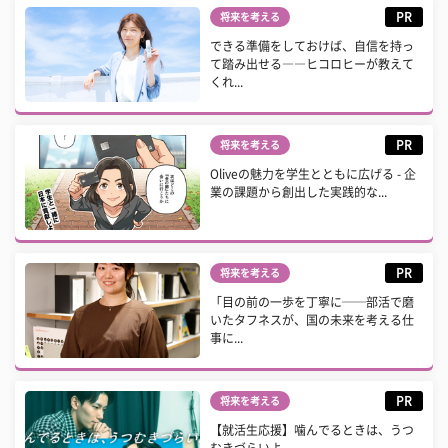
PR
将来を考える
できる準備をしておけば、自信を持っ
て踏み出せる――ヒコロヒーが教えて
くれ...
PR
将来を考える
Oliveの魅力を学生とともに広げる - 企
業の課題から創出した実践的な...
PR
将来を考える
「目の前の一歩を丁寧に──部活で磨
いたタフネスが、国の未来を考える仕
事に...
PR
将来を考える
【就活生応援】噛んでるときは、うつ
むきづらいよ。