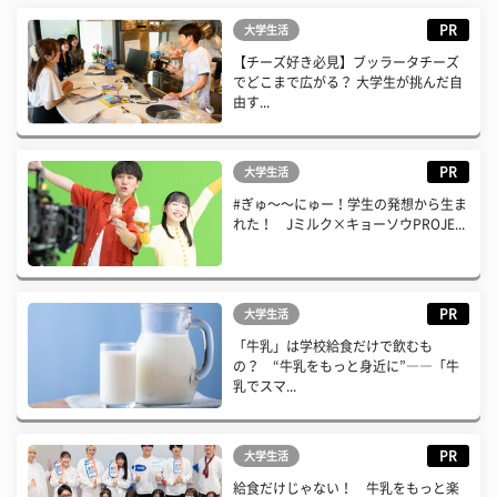
PR
大学生活
【チーズ好き必見】ブッラータチーズ
でどこまで広がる？ 大学生が挑んだ自
由す...
PR
大学生活
#ぎゅ〜〜にゅー！学生の発想から生ま
れた！ Jミルク×キョーソウPROJE...
PR
大学生活
「牛乳」は学校給食だけで飲むも
の？ “牛乳をもっと身近に”――「牛
乳でスマ...
PR
大学生活
給食だけじゃない！ 牛乳をもっと楽