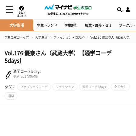
学生の
窓口とは
大学生活
学生トレンド
学生旅行
授業・履修・ゼミ
サークル・
学生の窓口トップ
大学生活
ファッション・コスメ
Vol.176 優奈さん（武蔵大学）【
Vol.176 優奈さん（武蔵大学）【通学コーデ
5days】
通学コーデ5days
更新:2017/06/06
タグ：
ファッションコーデ
ファッション
通学コーデ5days
女子大生
通学