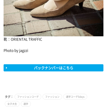
靴：ORIENTAL TRAFFIC
Photo by jagzzi
バックナンバーはこちら
タグ：
ファッションコーデ
ファッション
通学コーデ5days
女子大生
通学