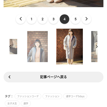
1
2
3
4
5
記事ページへ戻る
タグ：
ファッションコーデ
ファッション
通学コーデ5days
女子大生
通学