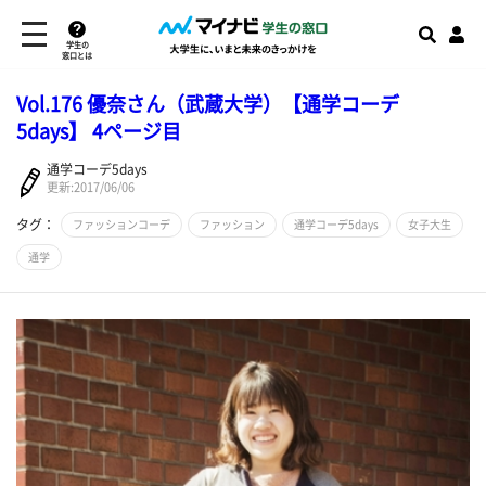
学生の
窓口とは
Vol.176 優奈さん（武蔵大学）【通学コーデ
5days】 4ページ目
通学コーデ5days
更新:2017/06/06
タグ：
ファッションコーデ
ファッション
通学コーデ5days
女子大生
通学