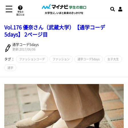
学生の
窓口とは
Vol.176 優奈さん（武蔵大学）【通学コーデ
5days】 2ページ目
通学コーデ5days
更新:2017/06/06
タグ：
ファッションコーデ
ファッション
通学コーデ5days
女子大生
通学