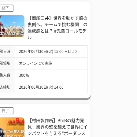
終了
【商船三井】世界を動かす船の
裏側へ。チームで挑む機関士の
達成感とは？ #先輩ロールモデ
ル
催日時
2026年06月30日(火) 15:00〜15:50
催場所
オンラインにて実施
集人数
300名
込締切
2026年06月30日(火) 14:00
終了
【村田製作所】BtoBの魅力発
見！業界の壁を越えて世界にイ
ンパクトを与える“ボーダレス