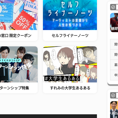
の窓口 限定クーポン
セルフライナーノーツ
開
開
募
申
ターンシップ特集
すれみの大学生あるある