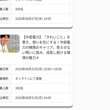
集人数
300名
込締切
2026年08月27日(木) 14:00
【中部電力】「きれいごと」を
貫き、想いを形にする！中部電
力の無限のキャリア。答えのな
い問いに挑み、成長し続ける環
境の魅力 #
催日時
2026年08月31日(月) 15:00〜16:00
催場所
オンラインにて実施
集人数
300名
込締切
2026年08月31日(月) 14:00