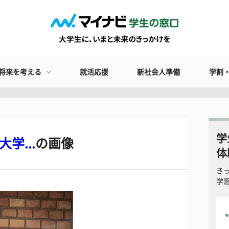
将来を考える
就活応援
新社会人準備
学割
学
大学...
の画像
体
き
学