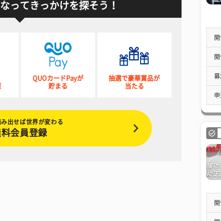
なってきっかけを探そう！
開
開
募
QUOカードPayが
抽選で豪華賞品が
催
貯まる
当たる
申
踏み出せば世界が変わる
無料会員登録
開