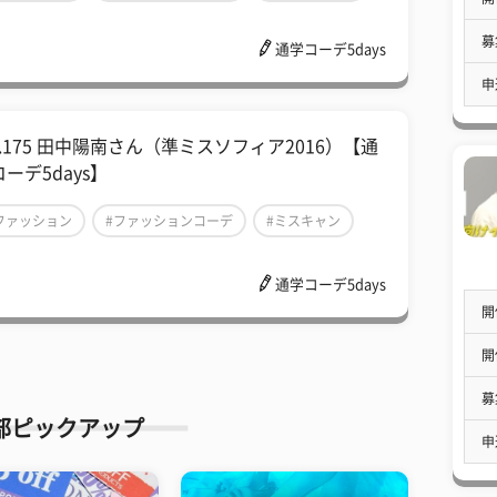
募
通学コーデ5days
申
l.175 田中陽南さん（準ミスソフィア2016）【通
ーデ5days】
ファッション
#ファッションコーデ
#ミスキャン
通学コーデ5days
開
開
募
部ピックアップ
申