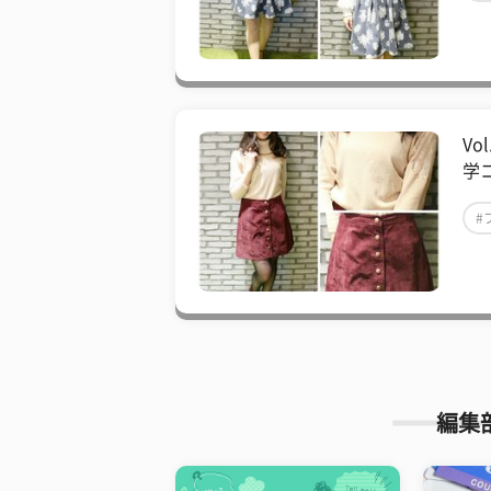
Vo
学コ
#
編集