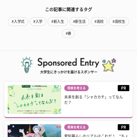
この記事に関連するタグ
#入学式
#入学
#新入生
#新生活
#高校
#高校生
#春
大学生にきっかけを届けるスポンサー
PR
将来を考える
未来を創る「シャカカチ」ってなん
だ？
PR
将来を考える
愛知暮らしのリアルはこれだ！ “ちょ