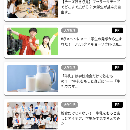
【チーズ好き必見】ブッラータチーズ
でどこまで広がる？ 大学生が挑んだ自
由す...
PR
大学生活
#ぎゅ〜〜にゅー！学生の発想から生ま
れた！ Jミルク×キョーソウPROJE...
PR
大学生活
「牛乳」は学校給食だけで飲むも
の？ “牛乳をもっと身近に”――「牛
乳でスマ...
PR
大学生活
給食だけじゃない！ 牛乳をもっと楽
しむアイデア、学生が本気で考えてみ
た