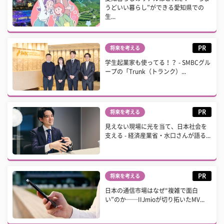
うどいい暮らし”ができる愛知県での
生...
PR
将来を考える
学生起業家も使ってる！？ - SMBCグル
ープの「Trunk（トランク）...
PR
将来を考える
見えない現場に光を当て、日本社会を
支える - 経済産業省・水口さんが語る...
PR
将来を考える
日本の通信市場はなぜ“複雑で面白
い”のか──IIJmioが切り拓いたMV...