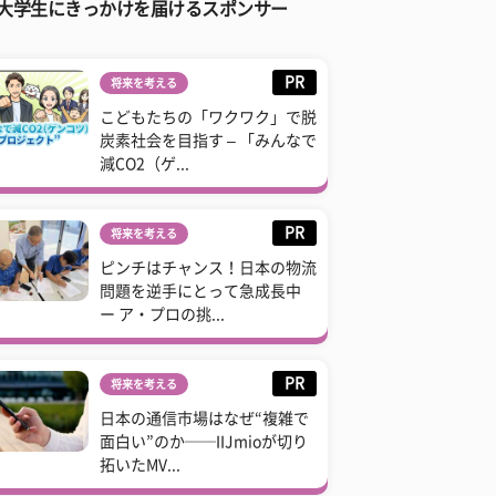
大学生にきっかけを届けるスポンサー
PR
将来を考える
こどもたちの「ワクワク」で脱
炭素社会を目指す – 「みんなで
減CO2（ゲ...
PR
将来を考える
ピンチはチャンス！日本の物流
問題を逆手にとって急成長中
ー ア・プロの挑...
PR
将来を考える
日本の通信市場はなぜ“複雑で
面白い”のか──IIJmioが切り
拓いたMV...