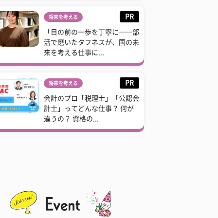
PR
将来を考える
「目の前の一歩を丁寧に──部
活で磨いたタフネスが、国の未
来を考える仕事に...
PR
将来を考える
会計のプロ「税理士」「公認会
計士」ってどんな仕事？ 何が
違うの？ 資格の...