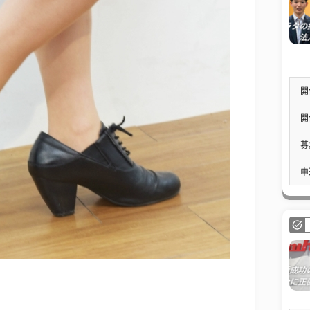
開
開
募
申