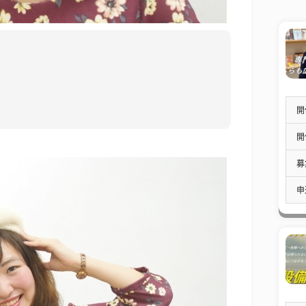
開
開
募
申