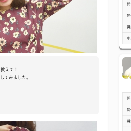
開
開
募
申
を教えて！
出してみました。
開
開
募