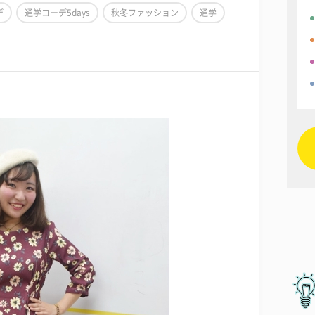
デ
通学コーデ5days
秋冬ファッション
通学