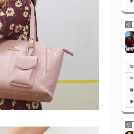
申
開
開
募
申