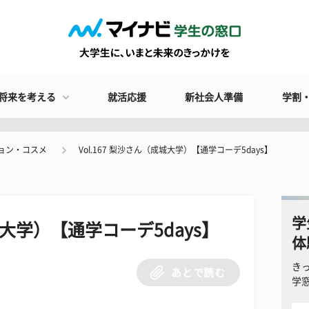
将来を考える
就活応援
新社会人準備
学割
ョン・コスメ
Vol.167 梨沙さん（成城大学）【通学コーデ5days】
学
成城大学）【通学コーデ5days】
体
き
あとで読む
学