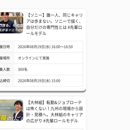
【ソニー】誰一人、同じキャリ
アは歩まない。ソニーで描く、
自分だけの専門性とは #先輩ロ
ールモデル
催日時
2026年08月19日(水) 16:00〜16:50
催場所
オンラインにて実施
集人数
300名
込締切
2026年08月19日(水) 15:00
【大林組】転勤&ジョブローテ
は怖くない！九州の現場から設
計・見積へ。大林組のキャリア
の広がり #先輩ロールモデル