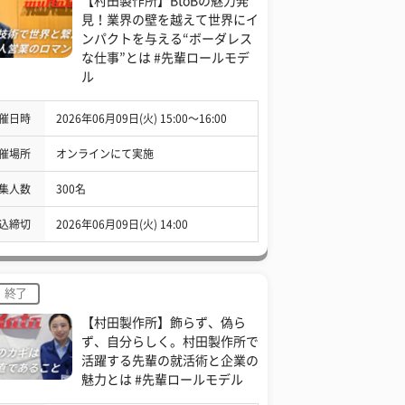
【村田製作所】BtoBの魅力発
見！業界の壁を越えて世界にイ
ンパクトを与える“ボーダレス
な仕事”とは #先輩ロールモデ
ル
催日時
2026年06月09日(火) 15:00〜16:00
催場所
オンラインにて実施
集人数
300名
込締切
2026年06月09日(火) 14:00
終了
【村田製作所】飾らず、偽ら
ず、自分らしく。村田製作所で
活躍する先輩の就活術と企業の
魅力とは #先輩ロールモデル