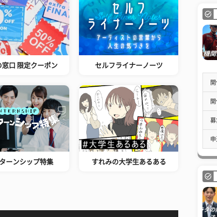
の窓口 限定クーポン
セルフライナーノーツ
開
開
募
申
ターンシップ特集
すれみの大学生あるある