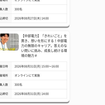
集人数
300名
込締切
2026年08月27日(木) 14:00
【中部電力】「きれいごと」を
貫き、想いを形にする！中部電
力の無限のキャリア。答えのな
い問いに挑み、成長し続ける環
境の魅力 #
催日時
2026年08月31日(月) 15:00〜16:00
催場所
オンラインにて実施
集人数
300名
込締切
2026年08月31日(月) 14:00