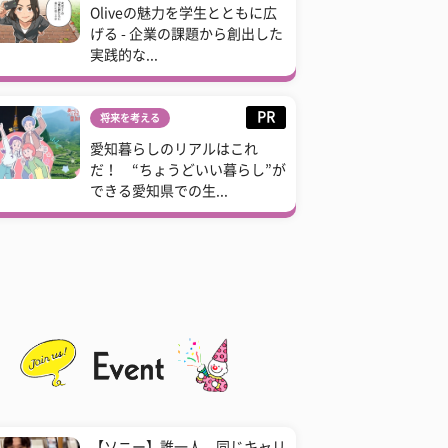
Oliveの魅力を学生とともに広
げる - 企業の課題から創出した
実践的な...
PR
将来を考える
愛知暮らしのリアルはこれ
だ！ “ちょうどいい暮らし”が
できる愛知県での生...
【ソニー】誰一人、同じキャリ