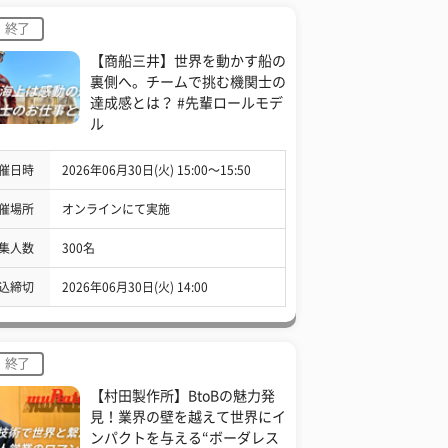
終了
【商船三井】世界を動かす船の
裏側へ。チームで挑む機関士の
達成感とは？ #先輩ロールモデ
ル
催日時
2026年06月30日(火) 15:00〜15:50
催場所
オンラインにて実施
集人数
300名
込締切
2026年06月30日(火) 14:00
終了
【村田製作所】BtoBの魅力発
見！業界の壁を越えて世界にイ
ンパクトを与える“ボーダレス