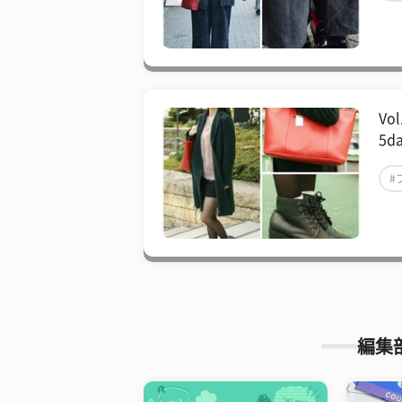
#
V
5d
#
#
編集