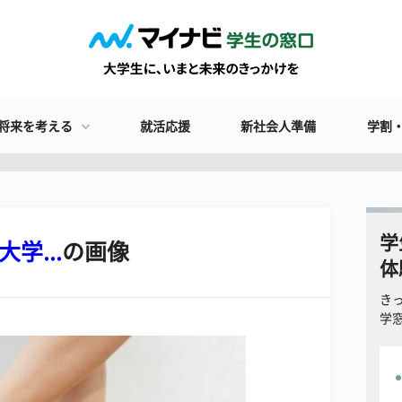
将来を考える
就活応援
新社会人準備
学割
学
大学...
の画像
体
き
学