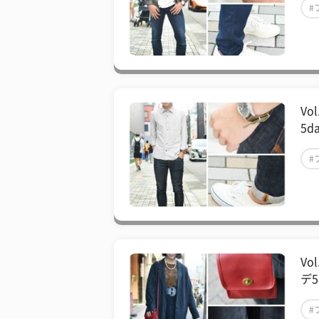
#
#
V
5d
#
#
V
デ5
#