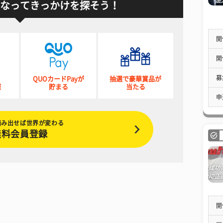
なってきっかけを探そう！
開
開
募
QUOカードPayが
抽選で豪華賞品が
催
貯まる
当たる
申
踏み出せば世界が変わる
無料会員登録
開