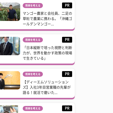
PR
将来を考える
マンゴー農家と会社員、二足の
草鞋で農業に携わる。「沖縄ゴ
ールデンマンゴー...
PR
将来を考える
「日本縦断で培った視野と判断
力が、世界を動かす政策の現場
で生きている」
PR
将来を考える
【ディーエムソリューション
ズ】入社3年目営業職の先輩が
語る！就活で磨いた...
PR
将来を考える