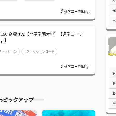
秋冬ファッション
募
通学コーデ5days
申
ol.166 奈瑠さん（北星学園大学）【通学コーデ
ays】
ファッション
#ファッションコーデ
秋冬ファッション
通学コーデ5days
開
開
募
部ピックアップ
申