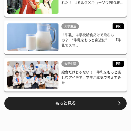
れた！ Jミルク×キョーソウPROJE...
PR
大学生活
「牛乳」は学校給食だけで飲むも
の？ “牛乳をもっと身近に”――「牛
乳でスマ...
PR
大学生活
給食だけじゃない！ 牛乳をもっと楽
しむアイデア、学生が本気で考えてみ
た
もっと見る