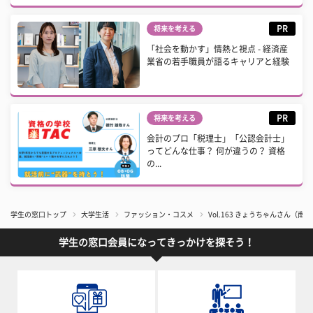
PR
将来を考える
「社会を動かす」情熱と視点 - 経済産
業省の若手職員が語るキャリアと経験
PR
将来を考える
会計のプロ「税理士」「公認会計士」
ってどんな仕事？ 何が違うの？ 資格
の...
学生の窓口トップ
大学生活
ファッション・コスメ
Vol.163 きょうちゃんさん（南
学生の窓口会員になってきっかけを探そう！