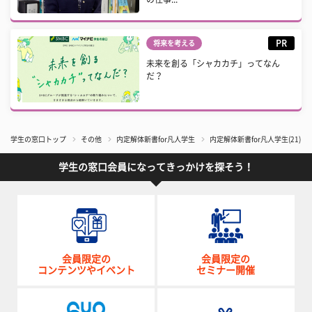
PR
将来を考える
未来を創る「シャカカチ」ってなん
だ？
学生の窓口トップ
その他
内定解体新書for凡人学生
内定解体新書for凡人学生(2
学生の窓口会員になってきっかけを探そう！
会員限定の
会員限定の
コンテンツやイベント
セミナー開催