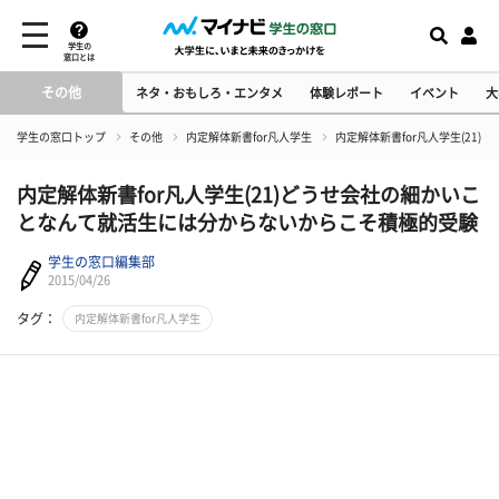
学生の
窓口とは
その他
ネタ・おもしろ・エンタメ
体験レポート
イベント
大
学生の窓口トップ
その他
内定解体新書for凡人学生
内定解体新書for凡人学生(2
内定解体新書for凡人学生(21)どうせ会社の細かいこ
となんて就活生には分からないからこそ積極的受験
学生の窓口編集部
2015/04/26
タグ：
内定解体新書for凡人学生