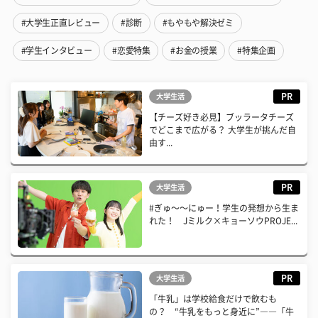
#大学生正直レビュー
#診断
#もやもや解決ゼミ
#学生インタビュー
#恋愛特集
#お金の授業
#特集企画
PR
大学生活
【チーズ好き必見】ブッラータチーズ
でどこまで広がる？ 大学生が挑んだ自
由す...
PR
大学生活
#ぎゅ〜〜にゅー！学生の発想から生ま
れた！ Jミルク×キョーソウPROJE...
PR
大学生活
「牛乳」は学校給食だけで飲むも
の？ “牛乳をもっと身近に”――「牛