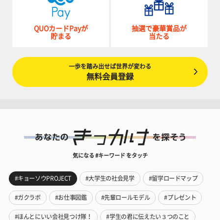
QUOカードPayが
抽選で豪華賞品が
貯まる
当たる
一歩を踏み出せば世界が変わる
無料会員登録
気になる #キーワード をタッチ
#キョーソウPROJECT
#大学生の社会見学
#留学ロードマップ
#ガクラボ
#お仕事図鑑
#先輩ロールモデル
#プレゼント
#ほんとにいい会社見つけ隊！
#学生の君に伝えたい３つのこと