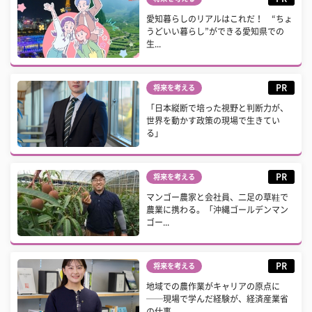
愛知暮らしのリアルはこれだ！ “ちょ
うどいい暮らし”ができる愛知県での
生...
PR
将来を考える
「日本縦断で培った視野と判断力が、
世界を動かす政策の現場で生きてい
る」
PR
将来を考える
マンゴー農家と会社員、二足の草鞋で
農業に携わる。「沖縄ゴールデンマン
ゴー...
PR
将来を考える
地域での農作業がキャリアの原点に
──現場で学んだ経験が、経済産業省
の仕事...