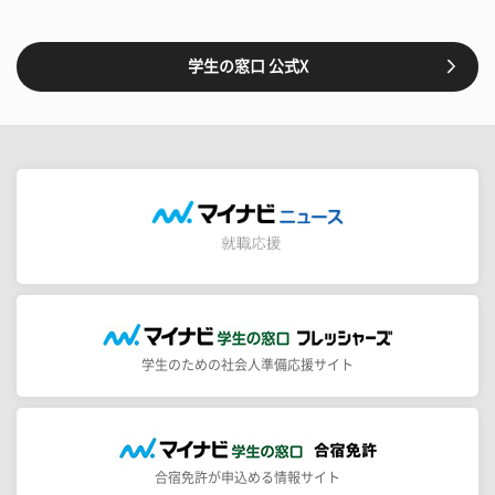
学生の窓口 公式X
学生のための社会人準備応援サイト
合宿免許が申込める情報サイト