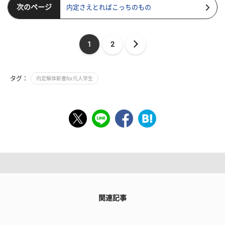
次のページ
内定さえとればこっちのもの
1
2
タグ：
内定解体新書for凡人学生
関連記事