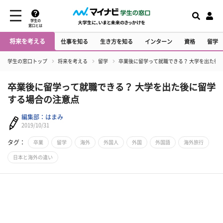
学生の
窓口とは
将来を考える
仕事を知る
生き方を知る
インターン
資格
留学
学生の窓口トップ
将来を考える
留学
卒業後に留学って就職できる？ 大学を出た後
卒業後に留学って就職できる？ 大学を出た後に留学
する場合の注意点
編集部：はまみ
2019/10/31
タグ：
卒業
留学
海外
外国人
外国
外国語
海外旅行
日本と海外の違い