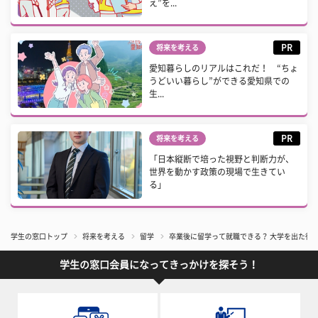
え”を...
PR
将来を考える
愛知暮らしのリアルはこれだ！ “ちょ
うどいい暮らし”ができる愛知県での
生...
PR
将来を考える
「日本縦断で培った視野と判断力が、
世界を動かす政策の現場で生きてい
る」
学生の窓口トップ
将来を考える
留学
卒業後に留学って就職できる？ 大学を出た後
学生の窓口会員になってきっかけを探そう！