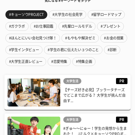
気になる #キーワード をタッチ
#キョーソウPROJECT
#大学生の社会見学
#留学ロードマップ
#ガクラボ
#お仕事図鑑
#先輩ロールモデル
#プレゼント
#ほんとにいい会社見つけ隊！
#もやもや解決ゼミ
#お金の授業
#学生インタビュー
#学生の君に伝えたい３つのこと
#診断
#大学生正直レビュー
#恋愛特集
#特集企画
PR
大学生活
【チーズ好き必見】ブッラータチーズ
でどこまで広がる？ 大学生が挑んだ自
由す...
PR
大学生活
#ぎゅ〜〜にゅー！学生の発想から生ま
れた！ Jミルク×キョーソウPROJE...