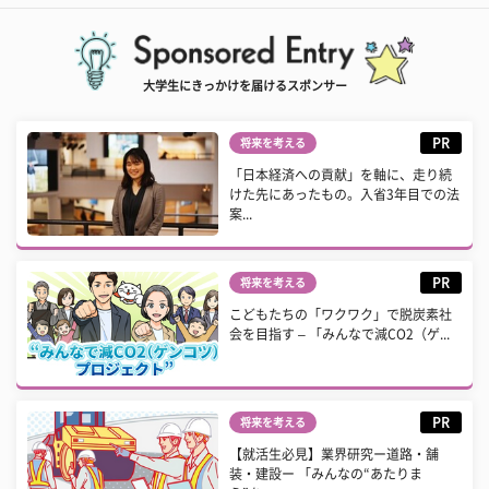
大学生にきっかけを届けるスポンサー
PR
将来を考える
「日本経済への貢献」を軸に、走り続
けた先にあったもの。入省3年目での法
案...
PR
将来を考える
こどもたちの「ワクワク」で脱炭素社
会を目指す – 「みんなで減CO2（ゲ...
PR
将来を考える
【就活生必見】業界研究ー道路・舗
装・建設ー 「みんなの“あたりま