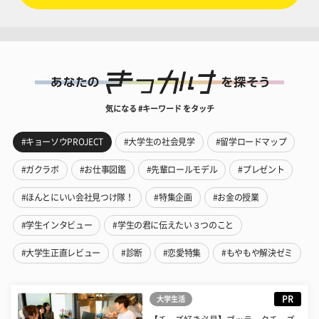
気になる #キーワード をタッチ
#キョーソウPROJECT
#大学生の社会見学
#留学ロードマップ
#ガクラボ
#お仕事図鑑
#先輩ロールモデル
#プレゼント
#ほんとにいい会社見つけ隊！
#特集企画
#お金の授業
#学生インタビュー
#学生の君に伝えたい３つのこと
#大学生正直レビュー
#診断
#恋愛特集
#もやもや解決ゼミ
PR
大学生活