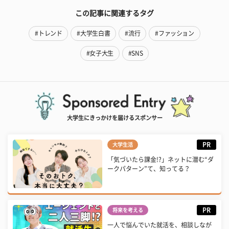
この記事に関連するタグ
#トレンド
#大学生白書
#流行
#ファッション
#女子大生
#SNS
大学生にきっかけを届けるスポンサー
PR
大学生活
「気づいたら課金!?」ネットに潜む“ダ
ークパターン”て、知ってる？
PR
将来を考える
一人で悩んでいた就活を、相談しなが