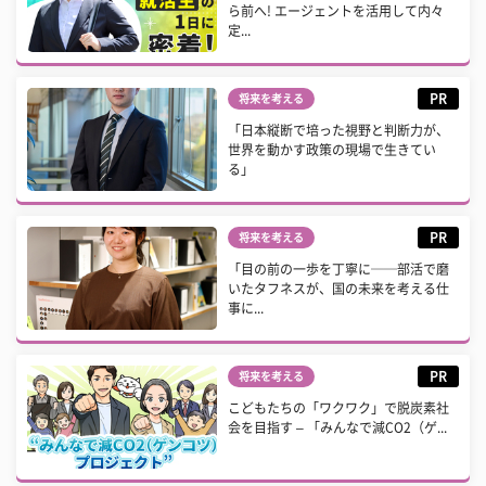
ら前へ! エージェントを活用して内々
定...
PR
将来を考える
「日本縦断で培った視野と判断力が、
世界を動かす政策の現場で生きてい
る」
PR
将来を考える
「目の前の一歩を丁寧に──部活で磨
いたタフネスが、国の未来を考える仕
事に...
PR
将来を考える
こどもたちの「ワクワク」で脱炭素社
会を目指す – 「みんなで減CO2（ゲ...