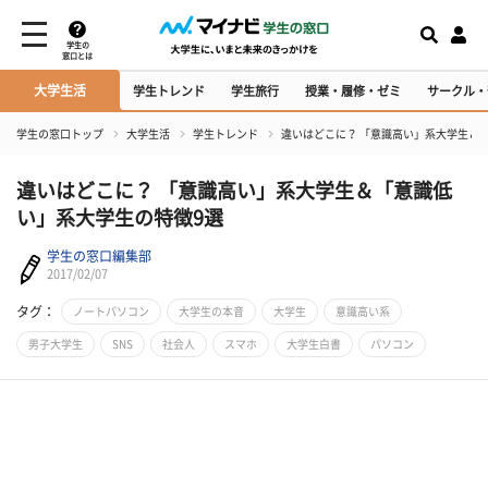
学生の
窓口とは
大学生活
学生トレンド
学生旅行
授業・履修・ゼミ
サークル・
学生の窓口トップ
大学生活
学生トレンド
違いはどこに？ 「意識高い」系大学生＆
違いはどこに？ 「意識高い」系大学生＆「意識低
い」系大学生の特徴9選
学生の窓口編集部
2017/02/07
タグ：
ノートパソコン
大学生の本音
大学生
意識高い系
男子大学生
SNS
社会人
スマホ
大学生白書
パソコン