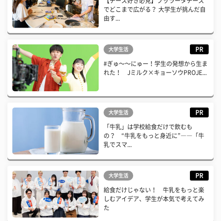
【チーズ好き必見】ブッラータチーズ
でどこまで広がる？ 大学生が挑んだ自
由す...
PR
大学生活
#ぎゅ〜〜にゅー！学生の発想から生ま
れた！ Jミルク×キョーソウPROJE...
PR
大学生活
「牛乳」は学校給食だけで飲むも
の？ “牛乳をもっと身近に”――「牛
乳でスマ...
PR
大学生活
給食だけじゃない！ 牛乳をもっと楽
しむアイデア、学生が本気で考えてみ
た