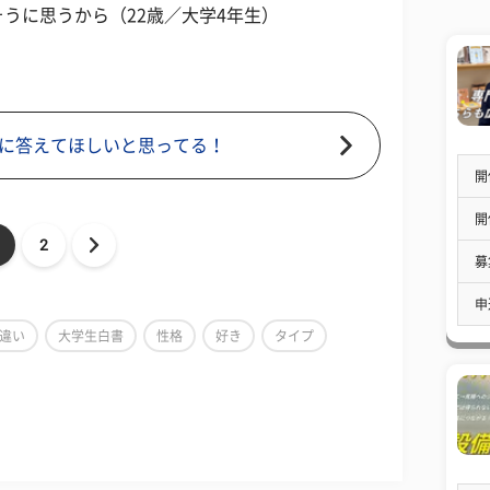
うに思うから（22歳／大学4年生）
に答えてほしいと思ってる！
開
開
2
募
申
違い
大学生白書
性格
好き
タイプ