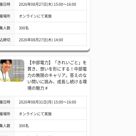
催日時
2026年08月27日(木) 15:00〜16:00
催場所
オンラインにて実施
集人数
300名
込締切
2026年08月27日(木) 14:00
【中部電力】「きれいごと」を
貫き、想いを形にする！中部電
力の無限のキャリア。答えのな
い問いに挑み、成長し続ける環
境の魅力 #
催日時
2026年08月31日(月) 15:00〜16:00
催場所
オンラインにて実施
集人数
300名