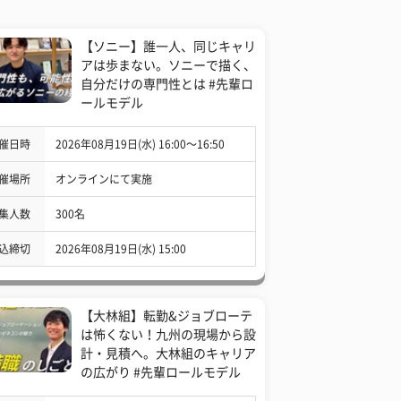
【ソニー】誰一人、同じキャリ
アは歩まない。ソニーで描く、
自分だけの専門性とは #先輩ロ
ールモデル
催日時
2026年08月19日(水) 16:00〜16:50
催場所
オンラインにて実施
集人数
300名
込締切
2026年08月19日(水) 15:00
【大林組】転勤&ジョブローテ
は怖くない！九州の現場から設
計・見積へ。大林組のキャリア
の広がり #先輩ロールモデル