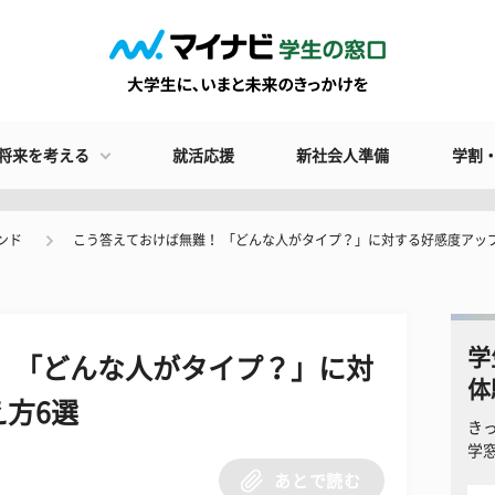
将来を考える
就活応援
新社会人準備
学割
ンド
こう答えておけば無難！ 「どんな人がタイプ？」に対する好感度アッ
学
 「どんな人がタイプ？」に対
体
方6選
き
学
あとで読む