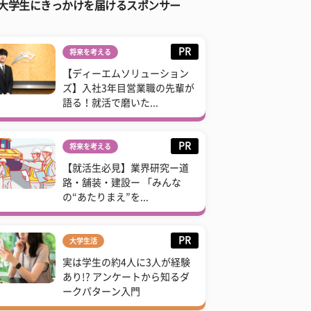
大学生にきっかけを届けるスポンサー
PR
将来を考える
【ディーエムソリューション
ズ】入社3年目営業職の先輩が
語る！就活で磨いた...
PR
将来を考える
【就活生必見】業界研究ー道
路・舗装・建設ー 「みんな
の“あたりまえ”を...
PR
大学生活
実は学生の約4人に3人が経験
あり!? アンケートから知るダ
ークパターン入門