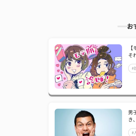
お
【
そ
#
男
き
#