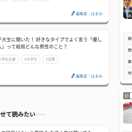
編集部：はまみ
開
子大生に聞いた！ 好きなタイプでよく言う「優し
人」って結局どんな男性のこと？
開
大学生白書
#大学生
#恋愛
募
申
編集部：はまみ
せて読みたい