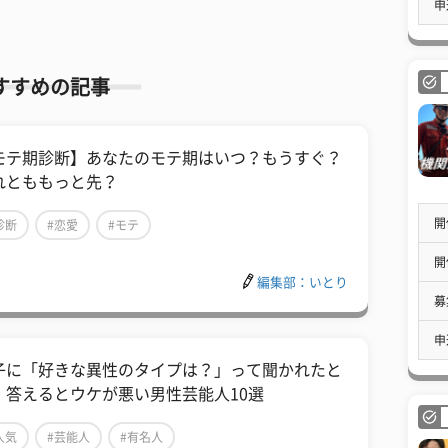
申
すすめの記事
モテ期診断】あなたのモテ期はいつ？もうすぐ？
れとももっと先？
開
診断
#恋愛
#モテ
開
編集部：いとり
募
申
子に「好きな異性のタイプは？」って聞かれたと
、答えるとウケが悪い男性芸能人10選
人気
#芸能人
#有名人