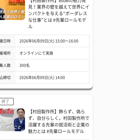
【村田製作所】BtoBの魅力発
見！業界の壁を越えて世界にイ
ンパクトを与える“ボーダレス
な仕事”とは #先輩ロールモデ
ル
催日時
2026年06月09日(火) 15:00〜16:00
催場所
オンラインにて実施
集人数
300名
込締切
2026年06月09日(火) 14:00
終了
【村田製作所】飾らず、偽ら
ず、自分らしく。村田製作所で
活躍する先輩の就活術と企業の
魅力とは #先輩ロールモデル