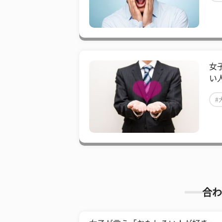
女
い
#
合わ