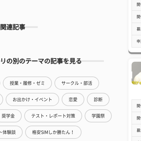
開
開
関連記事
募
申
リの別のテーマの記事を見る
授業・履修・ゼミ
サークル・部活
お出かけ・イベント
恋愛
診断
開
奨学金
テスト・レポート対策
学園祭
開
募
ト体験談
格安SIMしか勝たん！