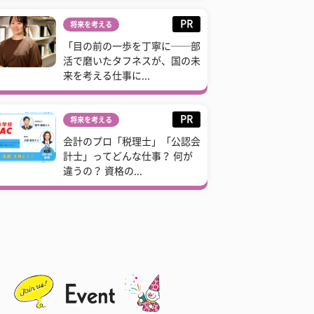
PR
将来を考える
「目の前の一歩を丁寧に──部
活で磨いたタフネスが、国の未
来を考える仕事に...
PR
将来を考える
会計のプロ「税理士」「公認会
計士」ってどんな仕事？ 何が
違うの？ 資格の...