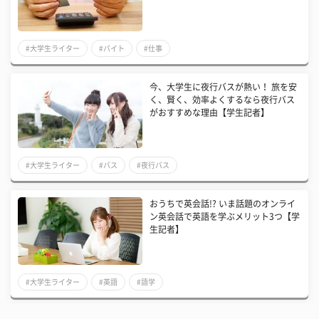
#大学生ライター
#バイト
#仕事
今、大学生に夜行バスが熱い！ 旅を安
く、賢く、効率よくするなら夜行バス
がおすすめな理由【学生記者】
#大学生ライター
#バス
#夜行バス
おうちで英会話!? いま話題のオンライ
ン英会話で英語を学ぶメリット3つ【学
生記者】
#大学生ライター
#英語
#語学