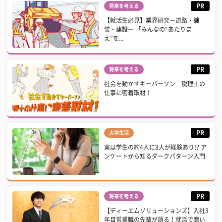
PR
将来を考える
【就活生必見】業界研究ー道路・舗
装・建設ー 「みんなの“あたりま
え”を...
PR
将来を考える
社会を動かすキーパーソン 税理士の
仕事に密着取材！
PR
大学生活
実は学生の約4人に3人が経験あり!? ア
ンケートから知るダークパターン入門
PR
将来を考える
【ディーエムソリューションズ】入社3
年目営業職の先輩が語る！就活で磨い