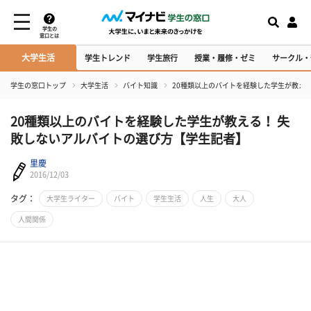
学生の
窓口とは
大学生活
学生トレンド
学生旅行
授業・履修・ゼミ
サークル・
学生の窓口トップ
大学生活
バイト知識
20種類以上のバイトを経験した学生が教え
20種類以上のバイトを経験した学生が教える！ 失
敗しないアルバイトの選び方【学生記者】
里慶
2016/12/03
タグ：
大学生ライター
バイト
学生生活
人生
大人
人間関係