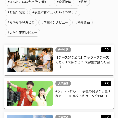
#ほんとにいい会社見つけ隊！
#恋愛特集
#診断
#お金の授業
#学生の君に伝えたい３つのこと
#もやもや解決ゼミ
#学生インタビュー
#特集企画
#大学生正直レビュー
PR
大学生活
【チーズ好き必見】ブッラータチーズ
でどこまで広がる？ 大学生が挑んだ自
由す...
PR
大学生活
#ぎゅ〜〜にゅー！学生の発想から生ま
れた！ Jミルク×キョーソウPROJE...
PR
大学生活