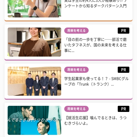
実は学生の約4人に3人が経験あり!? ア
ンケートから知るダークパターン入門
PR
将来を考える
「目の前の一歩を丁寧に──部活で磨
いたタフネスが、国の未来を考える仕
事に...
PR
将来を考える
学生起業家も使ってる！？ - SMBCグル
ープの「Trunk（トランク）...
PR
将来を考える
【就活生応援】噛んでるときは、うつ
むきづらいよ。