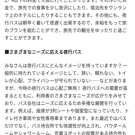
1／4以下の料金で大阪に行くことができます。その浮いたお
金で、旅先での食事を少し贅沢にしたり、宿泊先をワンラン
ク上のホテルにしたりすることもできます。その他にも、夜
行バスは朝早く着いて夜遅く出発するので、余裕をもって旅
のプランを組むことができ、旅先での観光をゆったりと過ご
すことができます。
■さまざまなニーズに応える夜行バス
みなさんは夜行バスにどんなイメージを持っていますか？ 一
般的に持たれているイメージとして、狭い、眠れない、トイ
レが心配、プライバシーが守られていない……などがありま
すが、今時の夜行バスは心配ご無用！ 夜行バスへの需要が高
まるとともに、利用者のさまざまなニーズが広がりをみせて
おり、バス会社はニーズに応えるため多様な展開を行ってい
ます。例えば、座席が3列シートや個室型になっていたり、ト
イレ付き車両や女性専用車まであります。また最近ではバス
だけでなく、バス待合所でも快適性が向上され、パウダール
ームやシャワールーム、充電スポットの設置がある待合所も