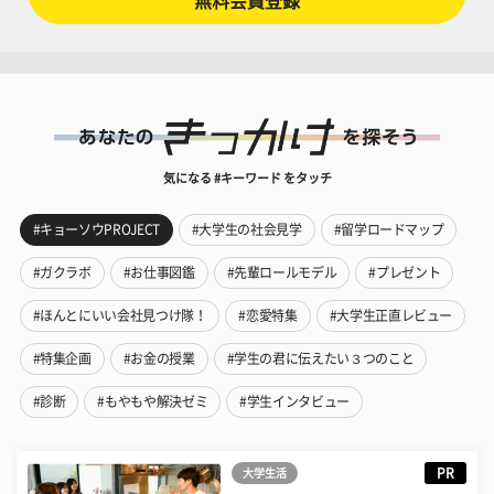
無料会員登録
気になる #キーワード をタッチ
#キョーソウPROJECT
#大学生の社会見学
#留学ロードマップ
#ガクラボ
#お仕事図鑑
#先輩ロールモデル
#プレゼント
#ほんとにいい会社見つけ隊！
#恋愛特集
#大学生正直レビュー
#特集企画
#お金の授業
#学生の君に伝えたい３つのこと
#診断
#もやもや解決ゼミ
#学生インタビュー
PR
大学生活