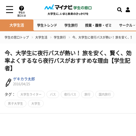
学生の
窓口とは
大学生活
学生トレンド
学生旅行
授業・履修・ゼミ
サークル・
学生の窓口トップ
大学生活
学生旅行
今、大学生に夜行バスが熱い！ 旅を安く、賢
今、大学生に夜行バスが熱い！ 旅を安く、賢く、効
率よくするなら夜行バスがおすすめな理由【学生記
者】
ゲキカラ太郎
2016/04/25
タグ：
大学生ライター
バス
夜行バス
旅行
国内旅行
男子大学生
大学生