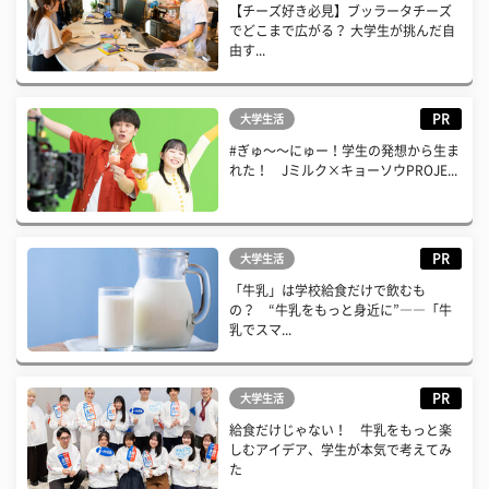
【チーズ好き必見】ブッラータチーズ
でどこまで広がる？ 大学生が挑んだ自
由す...
PR
大学生活
#ぎゅ〜〜にゅー！学生の発想から生ま
れた！ Jミルク×キョーソウPROJE...
PR
大学生活
「牛乳」は学校給食だけで飲むも
の？ “牛乳をもっと身近に”――「牛
乳でスマ...
PR
大学生活
給食だけじゃない！ 牛乳をもっと楽
しむアイデア、学生が本気で考えてみ
た