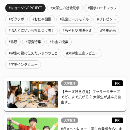
#キョーソウPROJECT
#大学生の社会見学
#留学ロードマップ
#ガクラボ
#お仕事図鑑
#先輩ロールモデル
#プレゼント
#ほんとにいい会社見つけ隊！
#もやもや解決ゼミ
#特集企画
#診断
#恋愛特集
#お金の授業
#学生の君に伝えたい３つのこと
#大学生正直レビュー
#学生インタビュー
PR
大学生活
【チーズ好き必見】ブッラータチーズ
でどこまで広がる？ 大学生が挑んだ自
由す...
PR
大学生活
#ぎゅ〜〜にゅー！学生の発想から生ま