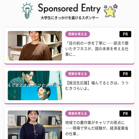
大学生にきっかけを届けるスポンサー
PR
将来を考える
「目の前の一歩を丁寧に──部活で磨
いたタフネスが、国の未来を考える仕
事に...
PR
将来を考える
【就活生応援】噛んでるときは、うつ
むきづらいよ。
PR
将来を考える
地域での農作業がキャリアの原点に
──現場で学んだ経験が、経済産業省
の仕事...