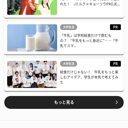
れた！ Jミルク×キョーソウPROJE...
PR
大学生活
「牛乳」は学校給食だけで飲むも
の？ “牛乳をもっと身近に”――「牛
乳でスマ...
PR
大学生活
給食だけじゃない！ 牛乳をもっと楽
しむアイデア、学生が本気で考えてみ
た
もっと見る