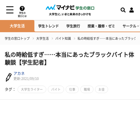
学生の
窓口とは
大学生活
学生トレンド
学生旅行
授業・履修・ゼミ
サークル・
学生の窓口トップ
大学生活
バイト知識
私の時給低すぎ……本当にあったブラックバ
私の時給低すぎ……本当にあったブラックバイト体
験談【学生記者】
アカネ
更新:2021/09/10
タグ：
大学生ライター
バイト
仕事
職場
お金