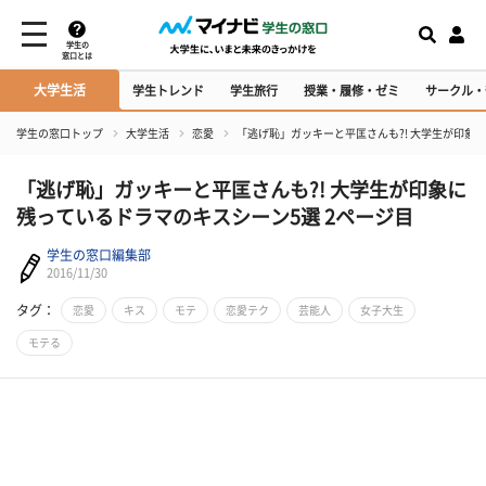
学生の
窓口とは
大学生活
学生トレンド
学生旅行
授業・履修・ゼミ
サークル・
学生の窓口トップ
大学生活
恋愛
「逃げ恥」ガッキーと平匡さんも?! 大学生が印象
「逃げ恥」ガッキーと平匡さんも?! 大学生が印象に
残っているドラマのキスシーン5選 2ページ目
学生の窓口編集部
2016/11/30
タグ：
恋愛
キス
モテ
恋愛テク
芸能人
女子大生
モテる