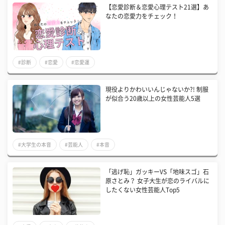
【恋愛診断＆恋愛心理テスト21選】あ
なたの恋愛力をチェック！
#診断
#恋愛
#恋愛運
現役よりかわいいんじゃないか?! 制服
が似合う20歳以上の女性芸能人5選
#大学生の本音
#芸能人
#本音
「逃げ恥」ガッキーVS「地味スゴ」石
原さとみ？ 女子大生が恋のライバルに
したくない女性芸能人Top5