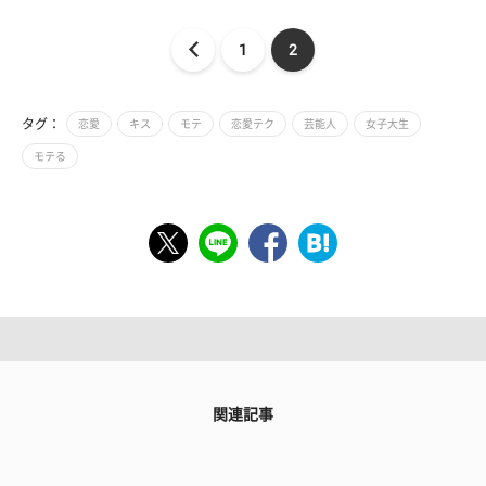
1
2
タグ：
恋愛
キス
モテ
恋愛テク
芸能人
女子大生
モテる
関連記事