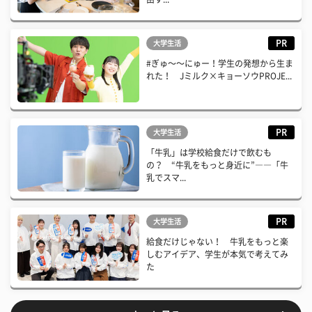
PR
大学生活
#ぎゅ〜〜にゅー！学生の発想から生ま
れた！ Jミルク×キョーソウPROJE...
PR
大学生活
「牛乳」は学校給食だけで飲むも
の？ “牛乳をもっと身近に”――「牛
乳でスマ...
PR
大学生活
給食だけじゃない！ 牛乳をもっと楽
しむアイデア、学生が本気で考えてみ
た