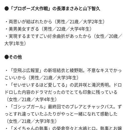
●「プロポーズ大作戦」の長澤まさみと山下智久
・両思いが結ばれたから（男性／21歳／大学2年生）
・美男美女すぎる（男性／22歳／大学4年生）
・実現するまですごい紆余曲折があったから（女性／20歳／
大学1年生）
●その他
・「空飛ぶ広報室」の新垣結衣と綾野剛。不意なキスでかっ
こいいから（男性／21歳／大学3年生）
・「せいせいするほど愛してる」の武井咲と滝沢秀明。ドロ
ドロした内容のドラマだったのでとても印象に残っている
（女性／21歳／大学4年生）
・「ゴシップガール」最終回でのブレアとチャックバス。ず
っとすれ違っていたふたりがやっと一緒になれて感動した
（女性／21歳／大学3年生）
・「メイちゃんの執事」の榮倉奈々と水嶋ヒロ。執事とお嬢