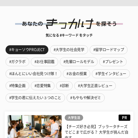
気になる #キーワード をタッチ
#キョーソウPROJECT
#大学生の社会見学
#留学ロードマップ
#ガクラボ
#お仕事図鑑
#先輩ロールモデル
#プレゼント
#ほんとにいい会社見つけ隊！
#お金の授業
#学生インタビュー
#特集企画
#恋愛特集
#診断
#大学生正直レビュー
#学生の君に伝えたい３つのこと
#もやもや解決ゼミ
PR
大学生活
【チーズ好き必見】ブッラータチーズ
でどこまで広がる？ 大学生が挑んだ自
由す...