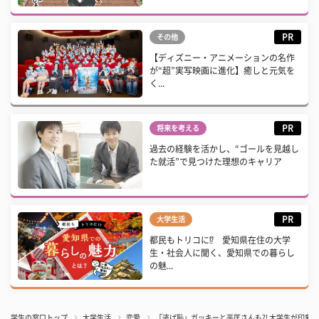
PR
その他
【ディズニー・アニメーションの名作
が“超”実写映画に進化】癒しと元気を
く...
PR
将来を考える
過去の経験を活かし、“ゴールを見越し
た就活”で見つけた理想のキャリア
PR
大学生活
都民もトリコに⁉ 愛知県在住の大学
生・社会人に聞く、愛知県での暮らし
の魅...
学生の窓口トップ
大学生活
恋愛
「逃げ恥」ガッキーと平匡さんも?! 大学生が印象