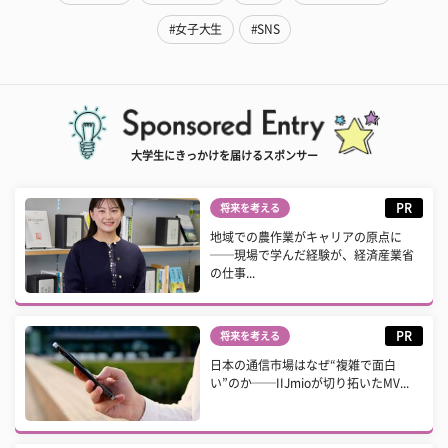
#女子大生
#SNS
大学生にきっかけを届けるスポンサー
PR
将来を考える
地域での農作業がキャリアの原点に
──現場で学んだ経験が、経済産業省
の仕事...
PR
将来を考える
日本の通信市場はなぜ“複雑で面白
い”のか──IIJmioが切り拓いたMV...