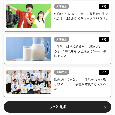
PR
大学生活
#ぎゅ〜〜にゅー！学生の発想から生ま
れた！ Jミルク×キョーソウPROJE...
PR
大学生活
「牛乳」は学校給食だけで飲むも
の？ “牛乳をもっと身近に”――「牛
乳でスマ...
PR
大学生活
給食だけじゃない！ 牛乳をもっと楽
しむアイデア、学生が本気で考えてみ
た
もっと見る