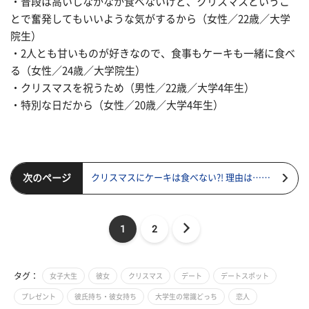
・普段は高いしなかなか食べないけど、クリスマスというこ
とで奮発してもいいような気がするから（女性／22歳／大学
院生）
・2人とも甘いものが好きなので、食事もケーキも一緒に食べ
る（女性／24歳／大学院生）
・クリスマスを祝うため（男性／22歳／大学4年生）
・特別な日だから（女性／20歳／大学4年生）
次のページ
クリスマスにケーキは食べない?! 理由は……
1
2
タグ：
女子大生
彼女
クリスマス
デート
デートスポット
プレゼント
彼氏持ち・彼女持ち
大学生の常識どっち
恋人