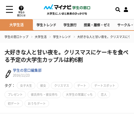
学生の
窓口とは
大学生活
学生トレンド
学生旅行
授業・履修・ゼミ
サークル・
学生の窓口トップ
大学生活
学生トレンド
大好きな人と甘い夜を。クリスマスにケー
大好きな人と甘い夜を。クリスマスにケーキを食べ
る予定の大学生カップルは約6割
学生の窓口編集部
2016/11/23
タグ：
女子大生
彼女
クリスマス
デート
デートスポット
プレゼント
彼氏持ち・彼女持ち
大学生の常識どっち
恋人
初デート
おうちデート