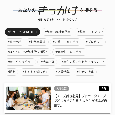
気になる #キーワード をタッチ
#キョーソウPROJECT
#大学生の社会見学
#留学ロードマップ
#ガクラボ
#お仕事図鑑
#先輩ロールモデル
#プレゼント
#ほんとにいい会社見つけ隊！
#大学生正直レビュー
#学生インタビュー
#特集企画
#学生の君に伝えたい３つのこと
#診断
#もやもや解決ゼミ
#恋愛特集
#お金の授業
PR
大学生活
【チーズ好き必見】ブッラータチーズ
でどこまで広がる？ 大学生が挑んだ自
由す...