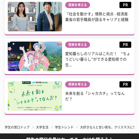
PR
将来を考える
「社会を動かす」情熱と視点 - 経済産
業省の若手職員が語るキャリアと経験
PR
将来を考える
愛知暮らしのリアルはこれだ！ “ちょ
うどいい暮らし”ができる愛知県での
生...
PR
将来を考える
未来を創る「シャカカチ」ってなん
だ？
学生の窓口トップ
大学生活
学生トレンド
大好きな人と甘い夜を。クリスマスにケー