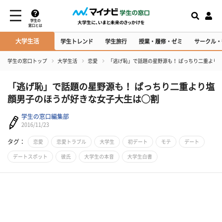
学生の
窓口とは
大学生活
学生トレンド
学生旅行
授業・履修・ゼミ
サークル・
学生の窓口トップ
大学生活
恋愛
「逃げ恥」で話題の星野源も！ ぱっちり二重より
「逃げ恥」で話題の星野源も！ ぱっちり二重より塩
顔男子のほうが好きな女子大生は◯割
学生の窓口編集部
2016/11/23
タグ：
恋愛
恋愛トラブル
大学生
初デート
モテ
デート
デートスポット
彼氏
大学生の本音
大学生白書