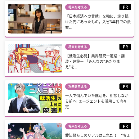
PR
将来を考える
「日本経済への貢献」を軸に、走り続
けた先にあったもの。入省3年目での法
案...
PR
将来を考える
【就活生必見】業界研究ー道路・舗
装・建設ー 「みんなの“あたりま
え”を...
PR
将来を考える
一人で悩んでいた就活を、相談しなが
ら前へ! エージェントを活用して内々
定...
PR
将来を考える
愛知暮らしのリアルはこれだ！ “ちょ