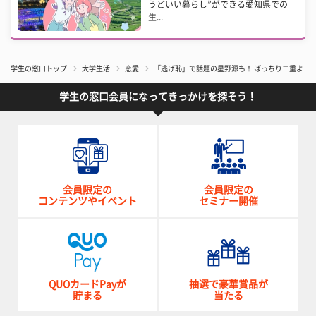
うどいい暮らし”ができる愛知県での
生...
学生の窓口トップ
大学生活
恋愛
「逃げ恥」で話題の星野源も！ ぱっちり二重より
学生の窓口会員になってきっかけを探そう！
会員限定の
会員限定の
コンテンツやイベント
セミナー開催
QUOカードPayが
抽選で豪華賞品が
貯まる
当たる