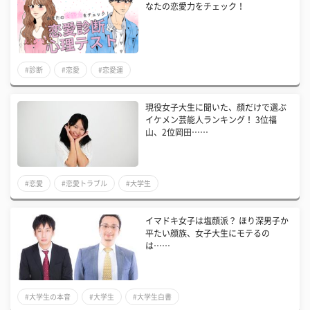
なたの恋愛力をチェック！
#診断
#恋愛
#恋愛運
現役女子大生に聞いた、顔だけで選ぶ
イケメン芸能人ランキング！ 3位福
山、2位岡田……
#恋愛
#恋愛トラブル
#大学生
イマドキ女子は塩顔派？ ほり深男子か
平たい顔族、女子大生にモテるの
は……
#大学生の本音
#大学生
#大学生白書