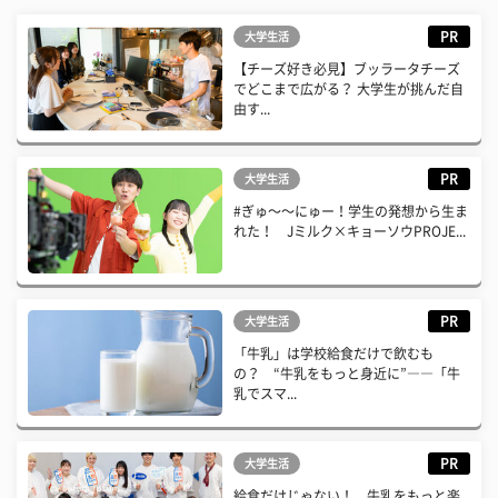
PR
大学生活
【チーズ好き必見】ブッラータチーズ
でどこまで広がる？ 大学生が挑んだ自
由す...
PR
大学生活
#ぎゅ〜〜にゅー！学生の発想から生ま
れた！ Jミルク×キョーソウPROJE...
PR
大学生活
「牛乳」は学校給食だけで飲むも
の？ “牛乳をもっと身近に”――「牛
乳でスマ...
PR
大学生活
給食だけじゃない！ 牛乳をもっと楽