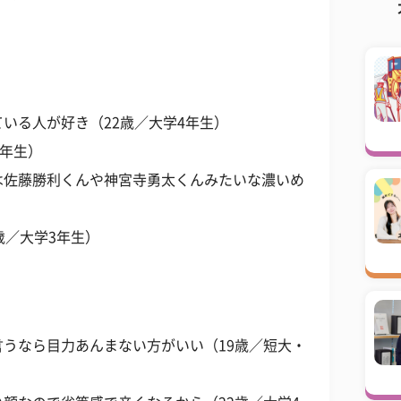
いる人が好き（22歳／大学4年生）
1年生）
は佐藤勝利くんや神宮寺勇太くんみたいな濃いめ
歳／大学3年生）
うなら目力あんまない方がいい（19歳／短大・