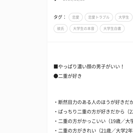
タグ：
恋愛
恋愛トラブル
大学生
彼氏
大学生の本音
大学生白書
■やっぱり濃い顔の男子がいい！
●二重が好き
・断然目力のある人のほうが好きだか
・ぱっちり二重の方が好きだから（2
・二重の方がかっこいい（19歳／大
・二重の方がきれい（21歳／大学2