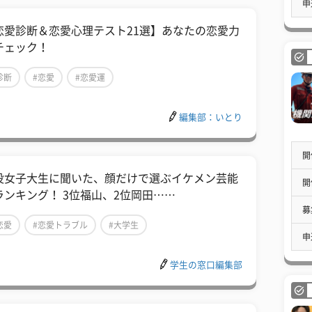
申
恋愛診断＆恋愛心理テスト21選】あなたの恋愛力
チェック！
診断
#恋愛
#恋愛運
編集部：いとり
開
役女子大生に聞いた、顔だけで選ぶイケメン芸能
開
ランキング！ 3位福山、2位岡田……
募
恋愛
#恋愛トラブル
#大学生
申
学生の窓口編集部