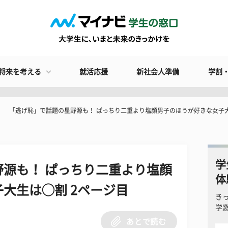
将来を考える
就活応援
新社会人準備
学割
「逃げ恥」で話題の星野源も！ ぱっちり二重より塩顔男子のほうが好きな女子
学
源も！ ぱっちり二重より塩顔
体
大生は◯割 2ページ目
き
学
あとで読む