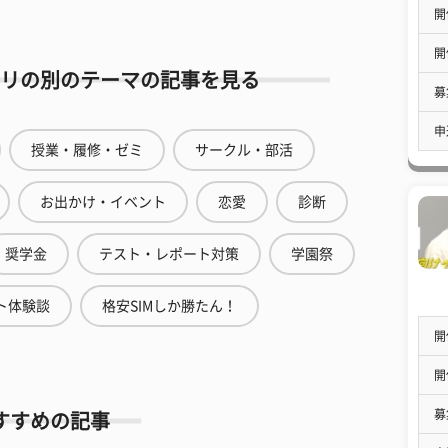
開
開
リの別のテーマの記事を見る
募
申
授業・履修・ゼミ
サークル・部活
お出かけ・イベント
恋愛
診断
奨学金
テスト・レポート対策
学園祭
ト体験談
格安SIMしか勝たん！
開
開
募
すすめの記事