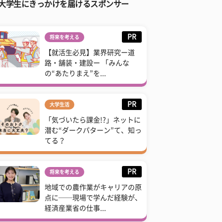
大学生にきっかけを届けるスポンサー
PR
将来を考える
【就活生必見】業界研究ー道
路・舗装・建設ー 「みんな
の“あたりまえ”を...
PR
大学生活
「気づいたら課金!?」ネットに
潜む“ダークパターン”て、知っ
てる？
PR
将来を考える
地域での農作業がキャリアの原
点に──現場で学んだ経験が、
経済産業省の仕事...