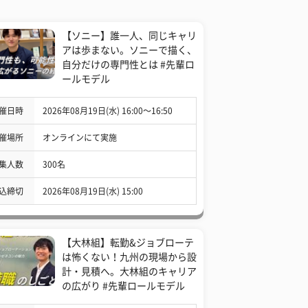
【ソニー】誰一人、同じキャリ
アは歩まない。ソニーで描く、
自分だけの専門性とは #先輩ロ
ールモデル
催日時
2026年08月19日(水) 16:00〜16:50
催場所
オンラインにて実施
集人数
300名
込締切
2026年08月19日(水) 15:00
【大林組】転勤&ジョブローテ
は怖くない！九州の現場から設
計・見積へ。大林組のキャリア
の広がり #先輩ロールモデル