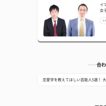
イ
女
#
合わ
恋愛学を教えてほしい芸能人5選！ 