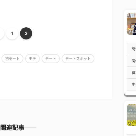
1
2
開
初デート
モテ
デート
デートスポット
開
募
申
関連記事