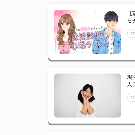
【
を
#
現
人
#