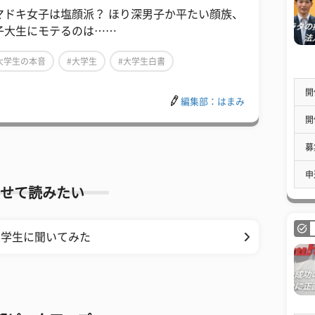
マドキ女子は塩顔派？ ほり深男子か平たい顔族、
子大生にモテるのは……
大学生の本音
#大学生
#大学生白書
開
編集部：はまみ
開
募
申
せて読みたい
大学生に聞いてみた