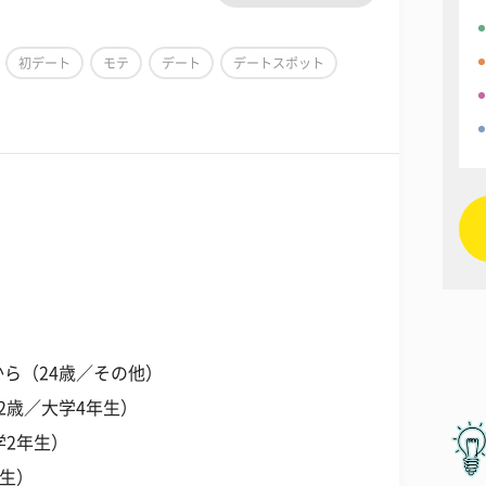
初デート
モテ
デート
デートスポット
ら（24歳／その他）
2歳／大学4年生）
学2年生）
年生）