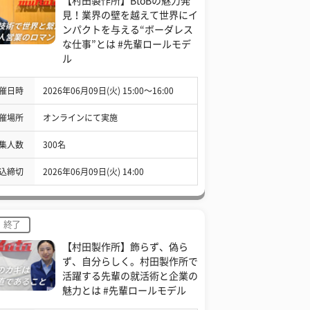
【村田製作所】BtoBの魅力発
見！業界の壁を越えて世界にイ
ンパクトを与える“ボーダレス
な仕事”とは #先輩ロールモデ
ル
催日時
2026年06月09日(火) 15:00〜16:00
催場所
オンラインにて実施
集人数
300名
込締切
2026年06月09日(火) 14:00
終了
【村田製作所】飾らず、偽ら
ず、自分らしく。村田製作所で
活躍する先輩の就活術と企業の
魅力とは #先輩ロールモデル