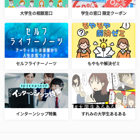
大学生の相談窓口
学生の窓口 限定クーポン
セルフライナーノーツ
もやもや解決ゼミ
インターンシップ特集
すれみの大学生あるある