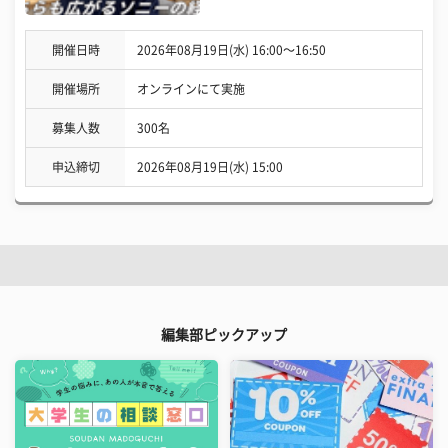
開催日時
2026年08月19日(水) 16:00〜16:50
開催場所
オンラインにて実施
募集人数
300名
申込締切
2026年08月19日(水) 15:00
編集部ピックアップ