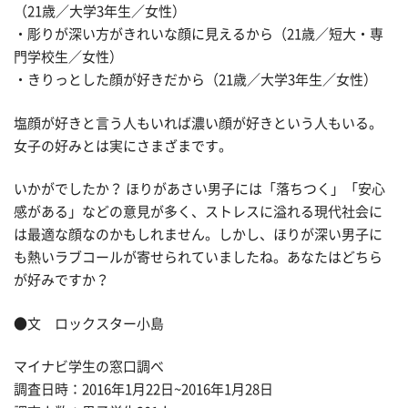
（21歳／大学3年生／女性）
・彫りが深い方がきれいな顔に見えるから（21歳／短大・専
門学校生／女性）
・きりっとした顔が好きだから（21歳／大学3年生／女性）
塩顔が好きと言う人もいれば濃い顔が好きという人もいる。
女子の好みとは実にさまざまです。
いかがでしたか？ ほりがあさい男子には「落ちつく」「安心
感がある」などの意見が多く、ストレスに溢れる現代社会に
は最適な顔なのかもしれません。しかし、ほりが深い男子に
も熱いラブコールが寄せられていましたね。あなたはどちら
が好みですか？
●文 ロックスター小島
マイナビ学生の窓口調べ
調査日時：2016年1月22日~2016年1月28日