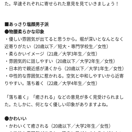
た。早速それぞれに寄せられた意見を見ていきましょう！
■あっさり塩顔男子派
●物腰柔らかな印象
・優しい雰囲気が出てると思うから。堀が深いとなんとなく
近寄りがたい（20歳以下／短大・専門学校生／女性）
・柔らかいイメージ（21歳／大学3年生／女性）
・雰囲気的に話しやすい（20歳以下／大学2年生／女性）
・日本的で親近感が湧くから（20歳以下／大学1年生／女性）
・中性的な雰囲気に惹かれる。空気と中和しやすいから近寄
りやすい。落ち着く（22歳／大学4年生／女性）
「落ち着く」「癒される」などの意見が多く見受けられまし
た。たしかに、何となく優しい印象がありますよね。
●かわいい
・かわいくて癒される（20歳以下／大学2年生／女性）