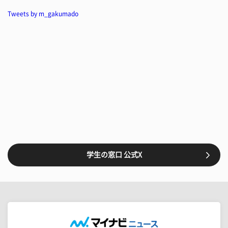
Tweets by m_gakumado
学生の窓口 公式X