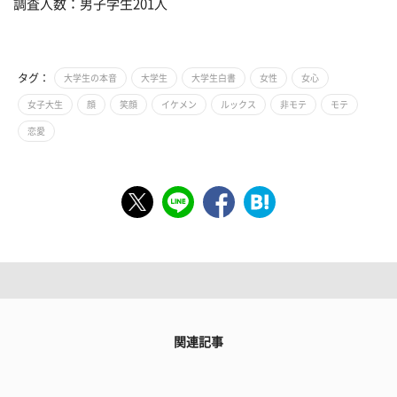
調査人数：男子学生201人
タグ：
大学生の本音
大学生
大学生白書
女性
女心
女子大生
顔
笑顔
イケメン
ルックス
非モテ
モテ
恋愛
関連記事