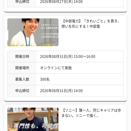
申込締切
2026年08月27日(木) 14:00
【中部電力】「きれいごと」を貫き、
想いを形にする！中部電
開催日時
2026年08月31日(月) 15:00〜16:00
開催場所
オンラインにて実施
募集人数
300名
申込締切
2026年08月31日(月) 14:00
【ソニー】誰一人、同じキャリアは歩
まない。ソニーで描く、