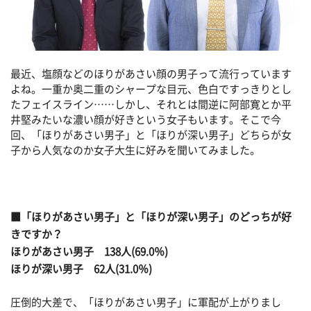
最近、塩顔などのほりがあさい顔の男子って流行っています
よね。一重か奥二重のシャープな目元、色白ですっきりとし
たフェイスライン……しかし、それとは間逆に阿部寛とか平
井堅みたいな濃い顔が好きという女子もいます。そこで今
回、「ほりがあさい男子」と「ほりが深い男子」どちらが女
子から人気なのか女子大生に好みを聞いてみました。
■「ほりがあさい男子」と「ほりが深い男子」のどっちが好
きですか？
ほりがあさい男子 138人(69.0％)
ほりが深い男子 62人(31.0％)
圧倒的大差で、「ほりがあさい男子」に軍配が上がりまし