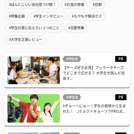
#ほんとにいい会社見つけ隊！
#お金の授業
#診断
#特集企画
#学生インタビュー
#もやもや解決ゼミ
#学生の君に伝えたい３つのこと
#恋愛特集
#大学生正直レビュー
PR
大学生活
【チーズ好き必見】ブッラータチーズ
でどこまで広がる？ 大学生が挑んだ自
由す...
PR
大学生活
#ぎゅ〜〜にゅー！学生の発想から生ま
れた！ Jミルク×キョーソウPROJE...