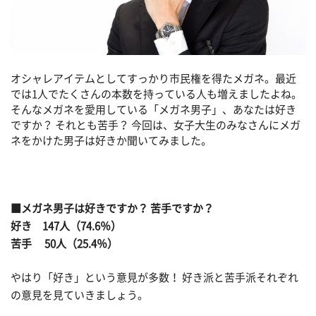
オシャレアイテムとしてすっかり市民権を得たメガネ。最近
では1人でたくさんの本数を持っている人も増えましたよね。
そんなメガネを愛用している「メガネ男子」、あなたは好き
ですか？ それとも苦手？ 今回は、女子大生のみなさんにメガ
ネをかけた男子は好きか聞いてみました。
■メガネ男子は好きですか？ 苦手ですか？
好き 147人（74.6％）
苦手 50人（25.4％）
やはり「好き」という意見が多数！ 好き派と苦手派それぞれ
の意見を見ていきましょう。