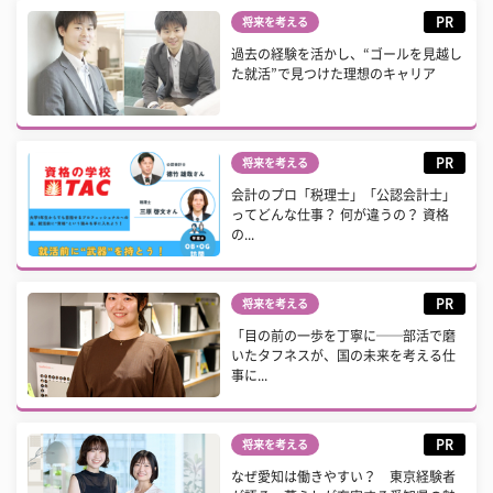
PR
将来を考える
過去の経験を活かし、“ゴールを見越し
た就活”で見つけた理想のキャリア
PR
将来を考える
会計のプロ「税理士」「公認会計士」
ってどんな仕事？ 何が違うの？ 資格
の...
PR
将来を考える
「目の前の一歩を丁寧に──部活で磨
いたタフネスが、国の未来を考える仕
事に...
PR
将来を考える
なぜ愛知は働きやすい？ 東京経験者