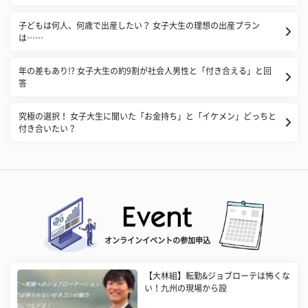
子どもは何人、何歳で出産したい？ 女子大生の理想の出産プラン
は……
年の差もあり!? 女子大生の約9割が社会人男性と「付き合える」と回
答
究極の選択！ 女子大生に聞いた「お金持ち」と「イケメン」どっちと
付き合いたい？
オンラインイベントの参加申込
【大林組】転勤&ジョブローテは怖くな
い！九州の現場から設