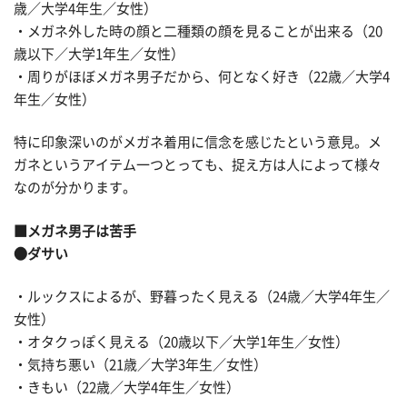
歳／大学4年生／女性）
・メガネ外した時の顔と二種類の顔を見ることが出来る（20
歳以下／大学1年生／女性）
・周りがほぼメガネ男子だから、何となく好き（22歳／大学4
年生／女性）
特に印象深いのがメガネ着用に信念を感じたという意見。メ
ガネというアイテム一つとっても、捉え方は人によって様々
なのが分かります。
■メガネ男子は苦手
●ダサい
・ルックスによるが、野暮ったく見える（24歳／大学4年生／
女性）
・オタクっぽく見える（20歳以下／大学1年生／女性）
・気持ち悪い（21歳／大学3年生／女性）
・きもい（22歳／大学4年生／女性）