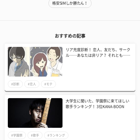
格安SIMしか勝たん！
おすすめの記事
リア充度診断！ 恋人、友だち、サーク
ル……あなたは非リア？ それとも……
#診断
#恋人
#モテ
大学生に聞いた、学園祭に来てほしい
歌手ランキング！ 3位KANA-BOON
#学園祭
#歌手
#ランキング