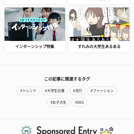
インターンシップ特集
すれみの大学生あるある
この記事に関連するタグ
#トレンド
#大学生白書
#流行
#ファッション
#女子大生
#SNS