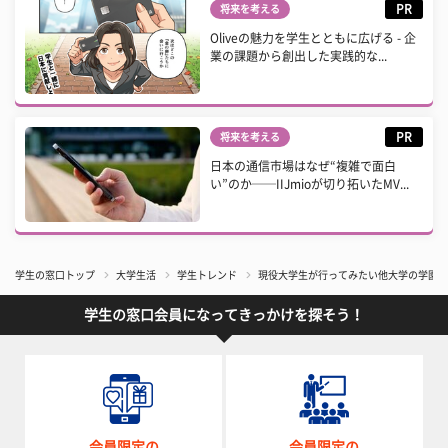
PR
将来を考える
Oliveの魅力を学生とともに広げる - 企
業の課題から創出した実践的な...
PR
将来を考える
日本の通信市場はなぜ“複雑で面白
い”のか──IIJmioが切り拓いたMV...
学生の窓口トップ
大学生活
学生トレンド
現役大学生が行ってみたい他大学の学園祭
学生の窓口会員になってきっかけを探そう！
会員限定の
会員限定の