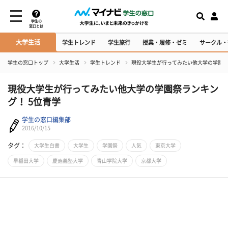
学生の
窓口とは
大学生活
学生トレンド
学生旅行
授業・履修・ゼミ
サークル・
学生の窓口トップ
大学生活
学生トレンド
現役大学生が行ってみたい他大学の学園祭
現役大学生が行ってみたい他大学の学園祭ランキン
グ！ 5位青学
学生の窓口編集部
2016/10/15
タグ：
大学生白書
大学生
学園祭
人気
東京大学
早稲田大学
慶應義塾大学
青山学院大学
京都大学