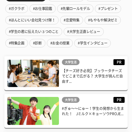
#ガクラボ
#お仕事図鑑
#先輩ロールモデル
#プレゼント
#ほんとにいい会社見つけ隊！
#恋愛特集
#もやもや解決ゼミ
#学生の君に伝えたい３つのこと
#大学生正直レビュー
#特集企画
#診断
#お金の授業
#学生インタビュー
PR
大学生活
【チーズ好き必見】ブッラータチーズ
でどこまで広がる？ 大学生が挑んだ自
由す...
PR
大学生活
#ぎゅ〜〜にゅー！学生の発想から生ま
れた！ Jミルク×キョーソウPROJE...