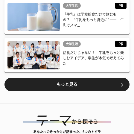
PR
大学生活
「牛乳」は学校給食だけで飲むも
の？ “牛乳をもっと身近に”――「牛
乳でスマ...
PR
大学生活
給食だけじゃない！ 牛乳をもっと楽
しむアイデア、学生が本気で考えてみ
た
もっと見る
あなたへのきっかけが詰まった、6つのトビラ