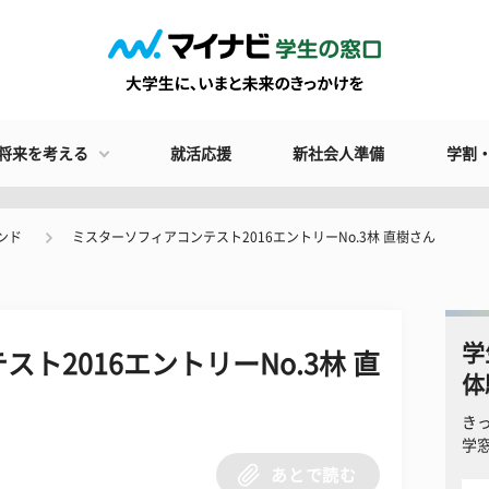
将来を考える
就活応援
新社会人準備
学割
ンド
ミスターソフィアコンテスト2016エントリーNo.3林 直樹さん
学
ト2016エントリーNo.3林 直
体
き
学
あとで読む