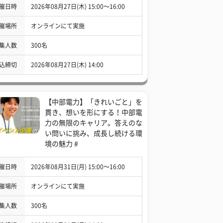
催日時
2026年08月27日(木) 15:00〜16:00
催場所
オンラインにて実施
集人数
300名
込締切
2026年08月27日(木) 14:00
【中部電力】「きれいごと」を
貫き、想いを形にする！中部電
力の無限のキャリア。答えのな
い問いに挑み、成長し続ける環
境の魅力 #
催日時
2026年08月31日(月) 15:00〜16:00
催場所
オンラインにて実施
集人数
300名