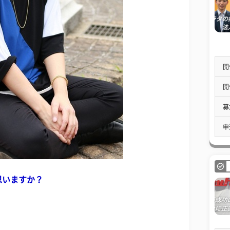
開
開
募
申
思いますか？