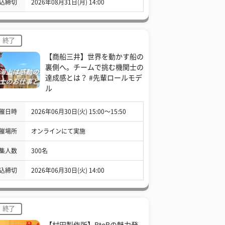
込締切
2026年08月31日(月) 14:00
終了
【商船三井】世界を動かす船の
裏側へ。チームで挑む機関士の
達成感とは？ #先輩ロールモデ
ル
催日時
2026年06月30日(火) 15:00〜15:50
催場所
オンラインにて実施
集人数
300名
込締切
2026年06月30日(火) 14:00
終了
【村田製作所】BtoBの魅力発