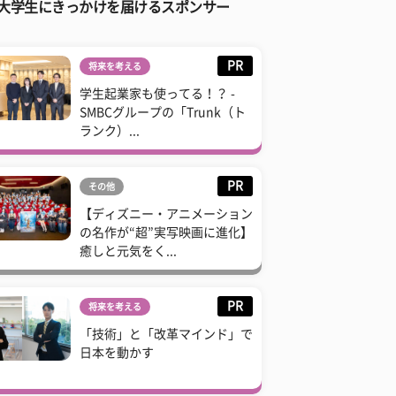
大学生にきっかけを届けるスポンサー
PR
将来を考える
学生起業家も使ってる！？ -
SMBCグループの「Trunk（ト
ランク）...
PR
その他
【ディズニー・アニメーション
の名作が“超”実写映画に進化】
癒しと元気をく...
PR
将来を考える
「技術」と「改革マインド」で
日本を動かす