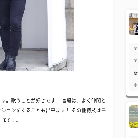
開
開
募
申
す。歌うことが好きです！ 普段は、よく仲間と
ションをすることも出来ます！ その他特技はモ
くぼです。