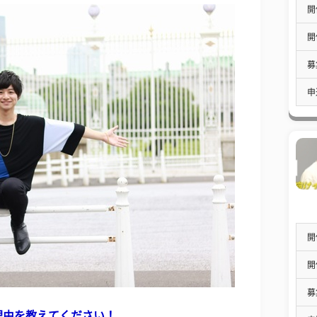
開
開
募
申
開
開
募
理由を教えてください！