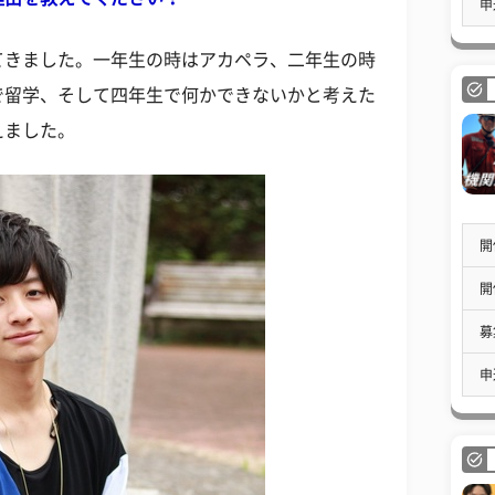
申
てきました。一年生の時はアカペラ、二年生の時
で留学、そして四年生で何かできないかと考えた
えました。
開
開
募
申