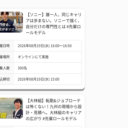
【ソニー】誰一人、同じキャリ
アは歩まない。ソニーで描く、
自分だけの専門性とは #先輩ロ
ールモデル
催日時
2026年08月19日(水) 16:00〜16:50
催場所
オンラインにて実施
集人数
300名
込締切
2026年08月19日(水) 15:00
【大林組】転勤&ジョブローテ
は怖くない！九州の現場から設
計・見積へ。大林組のキャリア
の広がり #先輩ロールモデル